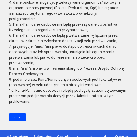
4. dane osobowe mogą być przekazywane organom państwowym,
organom ochrony prawnej (Policja, Prokuratura, Sąd) lub organom
samorządu terytorialnego w związku z prowadzonym
postępowaniem,
5. Pana/Pani dane osobowe nie będą przekazywane do państwa
trzeciego ani do organizacji międzynarodowej,
6. Pana/Pani dane osobowe będą przetwarzane wyłącznie przez
okres i w zakresie niezbędnym do realizacji celu przetwarzania,
7. przysługuje Panu/Pani prawo dostępu do treści swoich danych
osobowych oraz ich sprostowania, usunięcia lub ograniczenia
przetwarzania lub prawo do wniesienia sprzeciwu wobec
przetwarzania,
8. ma Pan/Pani prawo wniesienia skargi do Prezesa Urzędu Ochrony
Danych Osobowych,
9. podanie przez Pana/Panią danych osobowych jest fakultatywne
(dobrowolne) w celu udostępnienia strony internetowej,
10. Pana/Pani dane osobowe nie będą podlegały zautomatyzowanym
procesom podejmowania decyzji przez Administratora, w tym
profilowaniu.
zamknij
Strona główna
Mapa strony
Czcionka
Kontrast