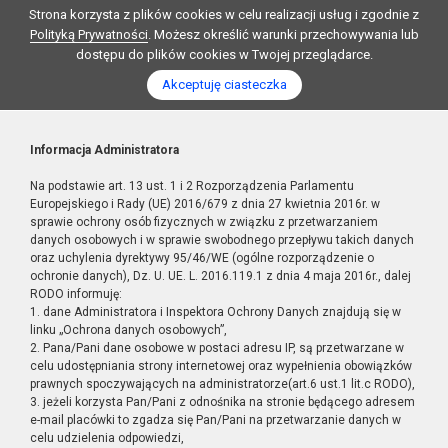
Strona korzysta z plików cookies w celu realizacji usług i zgodnie z
Polityką Prywatności
. Możesz określić warunki przechowywania lub
dostępu do plików cookies w Twojej przeglądarce.
Akceptuję ciasteczka
Informacja Administratora
Na podstawie art. 13 ust. 1 i 2 Rozporządzenia Parlamentu
Europejskiego i Rady (UE) 2016/679 z dnia 27 kwietnia 2016r. w
sprawie ochrony osób fizycznych w związku z przetwarzaniem
danych osobowych i w sprawie swobodnego przepływu takich danych
oraz uchylenia dyrektywy 95/46/WE (ogólne rozporządzenie o
ochronie danych), Dz. U. UE. L. 2016.119.1 z dnia 4 maja 2016r., dalej
RODO informuję:
1. dane Administratora i Inspektora Ochrony Danych znajdują się w
linku „Ochrona danych osobowych”,
2. Pana/Pani dane osobowe w postaci adresu IP, są przetwarzane w
celu udostępniania strony internetowej oraz wypełnienia obowiązków
prawnych spoczywających na administratorze(art.6 ust.1 lit.c RODO),
3. jeżeli korzysta Pan/Pani z odnośnika na stronie będącego adresem
e-mail placówki to zgadza się Pan/Pani na przetwarzanie danych w
celu udzielenia odpowiedzi,