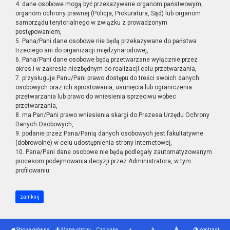
4. dane osobowe mogą być przekazywane organom państwowym,
organom ochrony prawnej (Policja, Prokuratura, Sąd) lub organom
samorządu terytorialnego w związku z prowadzonym
postępowaniem,
5. Pana/Pani dane osobowe nie będą przekazywane do państwa
trzeciego ani do organizacji międzynarodowej,
6. Pana/Pani dane osobowe będą przetwarzane wyłącznie przez
okres i w zakresie niezbędnym do realizacji celu przetwarzania,
7. przysługuje Panu/Pani prawo dostępu do treści swoich danych
osobowych oraz ich sprostowania, usunięcia lub ograniczenia
przetwarzania lub prawo do wniesienia sprzeciwu wobec
przetwarzania,
8. ma Pan/Pani prawo wniesienia skargi do Prezesa Urzędu Ochrony
Danych Osobowych,
9. podanie przez Pana/Panią danych osobowych jest fakultatywne
(dobrowolne) w celu udostępnienia strony internetowej,
10. Pana/Pani dane osobowe nie będą podlegały zautomatyzowanym
procesom podejmowania decyzji przez Administratora, w tym
profilowaniu.
zamknij
Strona główna
Mapa strony
Czcionka
Kontrast