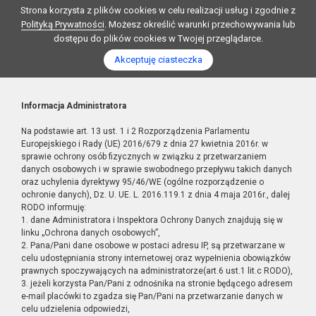
Strona korzysta z plików cookies w celu realizacji usług i zgodnie z
Polityką Prywatności
. Możesz określić warunki przechowywania lub
dostępu do plików cookies w Twojej przeglądarce.
Akceptuję ciasteczka
Informacja Administratora
Na podstawie art. 13 ust. 1 i 2 Rozporządzenia Parlamentu
Europejskiego i Rady (UE) 2016/679 z dnia 27 kwietnia 2016r. w
sprawie ochrony osób fizycznych w związku z przetwarzaniem
danych osobowych i w sprawie swobodnego przepływu takich danych
oraz uchylenia dyrektywy 95/46/WE (ogólne rozporządzenie o
ochronie danych), Dz. U. UE. L. 2016.119.1 z dnia 4 maja 2016r., dalej
RODO informuję:
1. dane Administratora i Inspektora Ochrony Danych znajdują się w
linku „Ochrona danych osobowych”,
2. Pana/Pani dane osobowe w postaci adresu IP, są przetwarzane w
celu udostępniania strony internetowej oraz wypełnienia obowiązków
prawnych spoczywających na administratorze(art.6 ust.1 lit.c RODO),
3. jeżeli korzysta Pan/Pani z odnośnika na stronie będącego adresem
e-mail placówki to zgadza się Pan/Pani na przetwarzanie danych w
celu udzielenia odpowiedzi,