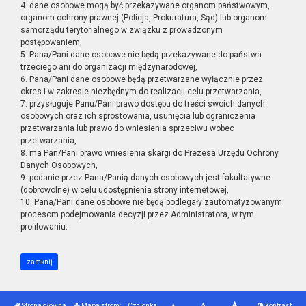
4. dane osobowe mogą być przekazywane organom państwowym,
organom ochrony prawnej (Policja, Prokuratura, Sąd) lub organom
samorządu terytorialnego w związku z prowadzonym
postępowaniem,
5. Pana/Pani dane osobowe nie będą przekazywane do państwa
trzeciego ani do organizacji międzynarodowej,
6. Pana/Pani dane osobowe będą przetwarzane wyłącznie przez
okres i w zakresie niezbędnym do realizacji celu przetwarzania,
7. przysługuje Panu/Pani prawo dostępu do treści swoich danych
osobowych oraz ich sprostowania, usunięcia lub ograniczenia
przetwarzania lub prawo do wniesienia sprzeciwu wobec
przetwarzania,
8. ma Pan/Pani prawo wniesienia skargi do Prezesa Urzędu Ochrony
Danych Osobowych,
9. podanie przez Pana/Panią danych osobowych jest fakultatywne
(dobrowolne) w celu udostępnienia strony internetowej,
10. Pana/Pani dane osobowe nie będą podlegały zautomatyzowanym
procesom podejmowania decyzji przez Administratora, w tym
profilowaniu.
zamknij
Strona główna
Mapa strony
Czcionka
Kontrast