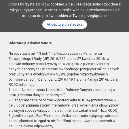
Strona korzysta z plików cookies w celu realizacji usług i zgodnie z
Polityką Prywatności
. Możesz określić warunki przechowywania lub
dostępu do plików cookies w Twojej przeglądarce.
Akceptuję ciasteczka
Informacja Administratora
Na podstawie art. 13 ust. 1 i 2 Rozporządzenia Parlamentu
Europejskiego i Rady (UE) 2016/679 z dnia 27 kwietnia 2016r. w
sprawie ochrony osób fizycznych w związku z przetwarzaniem
danych osobowych i w sprawie swobodnego przepływu takich danych
oraz uchylenia dyrektywy 95/46/WE (ogólne rozporządzenie o
ochronie danych), Dz. U. UE. L. 2016.119.1 z dnia 4 maja 2016r., dalej
RODO informuję:
1. dane Administratora i Inspektora Ochrony Danych znajdują się w
linku „Ochrona danych osobowych”,
2. Pana/Pani dane osobowe w postaci adresu IP, są przetwarzane w
celu udostępniania strony internetowej oraz wypełnienia obowiązków
prawnych spoczywających na administratorze(art.6 ust.1 lit.c RODO),
3. jeżeli korzysta Pan/Pani z odnośnika na stronie będącego adresem
e-mail placówki to zgadza się Pan/Pani na przetwarzanie danych w
celu udzielenia odpowiedzi,