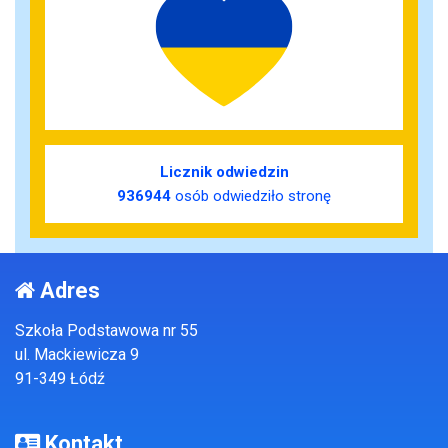
Licznik odwiedzin
936944
osób odwiedziło stronę
Adres
Szkoła Podstawowa nr 55
ul. Mackiewicza 9
91-349 Łódź
Kontakt