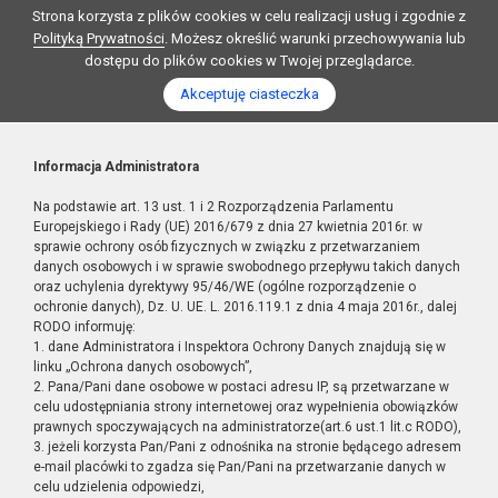
Strona korzysta z plików cookies w celu realizacji usług i zgodnie z
Polityką Prywatności
. Możesz określić warunki przechowywania lub
dostępu do plików cookies w Twojej przeglądarce.
Akceptuję ciasteczka
Informacja Administratora
Na podstawie art. 13 ust. 1 i 2 Rozporządzenia Parlamentu
Europejskiego i Rady (UE) 2016/679 z dnia 27 kwietnia 2016r. w
sprawie ochrony osób fizycznych w związku z przetwarzaniem
danych osobowych i w sprawie swobodnego przepływu takich danych
oraz uchylenia dyrektywy 95/46/WE (ogólne rozporządzenie o
ochronie danych), Dz. U. UE. L. 2016.119.1 z dnia 4 maja 2016r., dalej
RODO informuję:
1. dane Administratora i Inspektora Ochrony Danych znajdują się w
linku „Ochrona danych osobowych”,
2. Pana/Pani dane osobowe w postaci adresu IP, są przetwarzane w
celu udostępniania strony internetowej oraz wypełnienia obowiązków
prawnych spoczywających na administratorze(art.6 ust.1 lit.c RODO),
3. jeżeli korzysta Pan/Pani z odnośnika na stronie będącego adresem
e-mail placówki to zgadza się Pan/Pani na przetwarzanie danych w
celu udzielenia odpowiedzi,