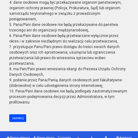
4. dane osobowe mogą być przekazywane organom państwowym,
organom ochrony prawnej (Policja, Prokuratura, Sąd) lub organom
samorządu terytorialnego w związku z prowadzonym
postępowaniem,
5. Pana/Pani dane osobowe nie będą przekazywane do państwa
trzeciego ani do organizacji międzynarodowej,
6. Pana/Pani dane osobowe będą przetwarzane wyłącznie przez
okres i w zakresie niezbędnym do realizacji celu przetwarzania,
7. przysługuje Panu/Pani prawo dostępu do treści swoich danych
osobowych oraz ich sprostowania, usunięcia lub ograniczenia
przetwarzania lub prawo do wniesienia sprzeciwu wobec
przetwarzania,
8. ma Pan/Pani prawo wniesienia skargi do Prezesa Urzędu Ochrony
Danych Osobowych,
9. podanie przez Pana/Panią danych osobowych jest fakultatywne
(dobrowolne) w celu udostępnienia strony internetowej,
10. Pana/Pani dane osobowe nie będą podlegały zautomatyzowanym
procesom podejmowania decyzji przez Administratora, w tym
profilowaniu.
zamknij
Strona główna
Mapa strony
Czcionka
Kontrast