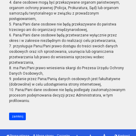
4. dane osobowe mogą być przekazywane organom państwowym,
organom ochrony prawnej (Policja, Prokuratura, Sąd) lub organom
samorządu terytorialnego w związku z prowadzonym
postępowaniem,
5. Pana/Pani dane osobowe nie będą przekazywane do państwa
trzeciego ani do organizacji międzynarodowej,
6. Pana/Pani dane osobowe będą przetwarzane wyłącznie przez
okres i w zakresie niezbędnym do realizacji celu przetwarzania,
7. przysługuje Panu/Pani prawo dostępu do treści swoich danych
osobowych oraz ich sprostowania, usunięcia lub ograniczenia
przetwarzania lub prawo do wniesienia sprzeciwu wobec
przetwarzania,
8. ma Pan/Pani prawo wniesienia skargi do Prezesa Urzędu Ochrony
Danych Osobowych,
9. podanie przez Pana/Panią danych osobowych jest fakultatywne
(dobrowolne) w celu udostępnienia strony internetowej,
10. Pana/Pani dane osobowe nie będą podlegały zautomatyzowanym
procesom podejmowania decyzji przez Administratora, w tym
profilowaniu.
zamknij
Strona główna
Mapa strony
Czcionka
Kontrast