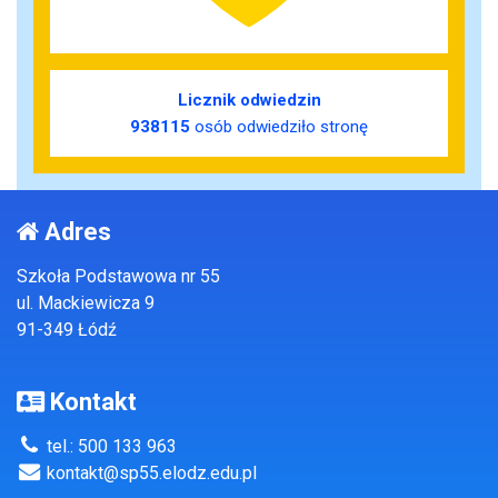
Licznik odwiedzin
938115
osób odwiedziło stronę
Adres
Szkoła Podstawowa nr 55
ul. Mackiewicza 9
91-349 Łódź
Kontakt
tel.: 500 133 963
kontakt@sp55.elodz.edu.pl