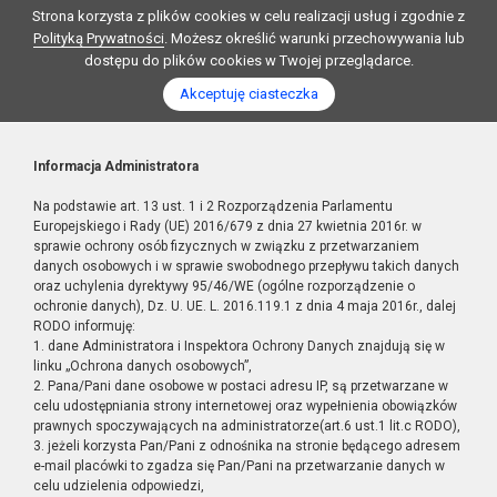
Strona korzysta z plików cookies w celu realizacji usług i zgodnie z
Polityką Prywatności
. Możesz określić warunki przechowywania lub
dostępu do plików cookies w Twojej przeglądarce.
Akceptuję ciasteczka
Informacja Administratora
Na podstawie art. 13 ust. 1 i 2 Rozporządzenia Parlamentu
Europejskiego i Rady (UE) 2016/679 z dnia 27 kwietnia 2016r. w
sprawie ochrony osób fizycznych w związku z przetwarzaniem
danych osobowych i w sprawie swobodnego przepływu takich danych
oraz uchylenia dyrektywy 95/46/WE (ogólne rozporządzenie o
ochronie danych), Dz. U. UE. L. 2016.119.1 z dnia 4 maja 2016r., dalej
RODO informuję:
1. dane Administratora i Inspektora Ochrony Danych znajdują się w
linku „Ochrona danych osobowych”,
2. Pana/Pani dane osobowe w postaci adresu IP, są przetwarzane w
celu udostępniania strony internetowej oraz wypełnienia obowiązków
prawnych spoczywających na administratorze(art.6 ust.1 lit.c RODO),
3. jeżeli korzysta Pan/Pani z odnośnika na stronie będącego adresem
e-mail placówki to zgadza się Pan/Pani na przetwarzanie danych w
celu udzielenia odpowiedzi,