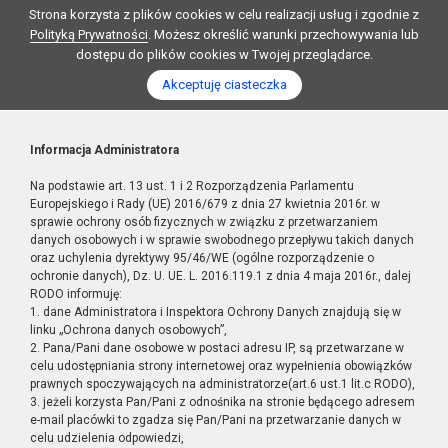
Strona korzysta z plików cookies w celu realizacji usług i zgodnie z
Polityką Prywatności
. Możesz określić warunki przechowywania lub
dostępu do plików cookies w Twojej przeglądarce.
Akceptuję ciasteczka
Informacja Administratora
Na podstawie art. 13 ust. 1 i 2 Rozporządzenia Parlamentu
Europejskiego i Rady (UE) 2016/679 z dnia 27 kwietnia 2016r. w
sprawie ochrony osób fizycznych w związku z przetwarzaniem
danych osobowych i w sprawie swobodnego przepływu takich danych
oraz uchylenia dyrektywy 95/46/WE (ogólne rozporządzenie o
ochronie danych), Dz. U. UE. L. 2016.119.1 z dnia 4 maja 2016r., dalej
RODO informuję:
1. dane Administratora i Inspektora Ochrony Danych znajdują się w
linku „Ochrona danych osobowych”,
2. Pana/Pani dane osobowe w postaci adresu IP, są przetwarzane w
celu udostępniania strony internetowej oraz wypełnienia obowiązków
prawnych spoczywających na administratorze(art.6 ust.1 lit.c RODO),
3. jeżeli korzysta Pan/Pani z odnośnika na stronie będącego adresem
e-mail placówki to zgadza się Pan/Pani na przetwarzanie danych w
celu udzielenia odpowiedzi,