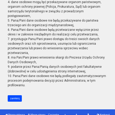
4. dane osobowe mogą być przekazywane organom państwowym,
organom ochrony prawnej (Policja, Prokuratura, Sąd) lub organom
samorządu terytorialnego w związku z prowadzonym
postępowaniem,
5. Pana/Pani dane osobowe nie będą przekazywane do państwa
trzeciego ani do organizacji międzynarodowej,
6. Pana/Pani dane osobowe będą przetwarzane wyłącznie przez
okres i w zakresie niezbędnym do realizacji celu przetwarzania,
7. przysługuje Panu/Pani prawo dostępu do treści swoich danych
osobowych oraz ich sprostowania, usunięcia lub ograniczenia
przetwarzania lub prawo do wniesienia sprzeciwu wobec
przetwarzania,
8. ma Pan/Pani prawo wniesienia skargi do Prezesa Urzędu Ochrony
Danych Osobowych,
9. podanie przez Pana/Panią danych osobowych jest fakultatywne
(dobrowolne) w celu udostępnienia strony internetowej,
10. Pana/Pani dane osobowe nie będą podlegały zautomatyzowanym
procesom podejmowania decyzji przez Administratora, w tym
profilowaniu.
zamknij
Strona główna
Mapa strony
Czcionka
Kontrast