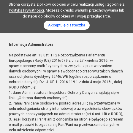
Strona korzysta z plików cookies w celu realizacji usług i zgodnie z
Polityką Prywatności
. Możesz określić warunki przechowywania lub
dostępu do plików cookies w Twojej przeglądarce.
Akceptuję ciasteczka
Informacja Administratora
Na podstawie art. 13 ust. 1 i 2 Rozporządzenia Parlamentu
Europejskiego i Rady (UE) 2016/679 z dnia 27 kwietnia 2016r. w
sprawie ochrony osób fizycznych w związku z przetwarzaniem
danych osobowych i w sprawie swobodnego przepływu takich danych
oraz uchylenia dyrektywy 95/46/WE (ogólne rozporządzenie o
ochronie danych), Dz. U. UE. L. 2016.119.1 z dnia 4 maja 2016r., dalej
RODO informuję:
1. dane Administratora i Inspektora Ochrony Danych znajdują się w
linku „Ochrona danych osobowych”,
2. Pana/Pani dane osobowe w postaci adresu IP, są przetwarzane w
celu udostępniania strony internetowej oraz wypełnienia obowiązków
prawnych spoczywających na administratorze(art.6 ust.1 lit.c RODO),
3. jeżeli korzysta Pan/Pani z odnośnika na stronie będącego adresem
e-mail placówki to zgadza się Pan/Pani na przetwarzanie danych w
celu udzielenia odpowiedzi,