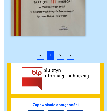
«
1
2
»
Zapewnianie dostępności