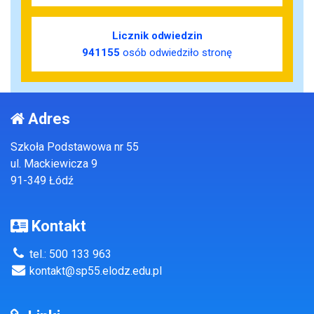
Licznik odwiedzin
941155
osób odwiedziło stronę
Adres
Szkoła Podstawowa nr 55
ul. Mackiewicza 9
91-349 Łódź
Kontakt
tel.: 500 133 963
kontakt@sp55.elodz.edu.pl