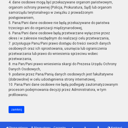
4. dane osobowe mogą być przekazywane organom państwowym,
organom ochrony prawnej (Policja, Prokuratura, Sąd) lub organom
samorządu terytorialnego w związku z prowadzonym
postępowaniem,
5. Pana/Pani dane osobowe nie będą przekazywane do państwa
trzeciego ani do organizacji międzynarodowej,
6. Pana/Pani dane osobowe będą przetwarzane wyłącznie przez
okres i w zakresie niezbędnym do realizacji celu przetwarzania,
7. przysługuje Panu/Pani prawo dostępu do treści swoich danych
osobowych oraz ich sprostowania, usunięcia lub ograniczenia
przetwarzania lub prawo do wniesienia sprzeciwu wobec
przetwarzania,
8. ma Pan/Pani prawo wniesienia skargi do Prezesa Urzędu Ochrony
Danych Osobowych,
9. podanie przez Pana/Panią danych osobowych jest fakultatywne
(dobrowolne) w celu udostępnienia strony internetowej,
10. Pana/Pani dane osobowe nie będą podlegały zautomatyzowanym
procesom podejmowania decyzji przez Administratora, w tym
profilowaniu.
zamknij
Strona główna
Mapa strony
Czcionka
Kontrast