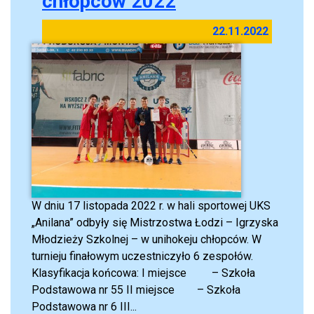
chłopców 2022
22.11.2022
W dniu 17 listopada 2022 r. w hali sportowej UKS
„Anilana” odbyły się Mistrzostwa Łodzi – Igrzyska
Młodzieży Szkolnej – w unihokeju chłopców. W
turnieju finałowym uczestniczyło 6 zespołów.
Klasyfikacja końcowa: I miejsce – Szkoła
Podstawowa nr 55 II miejsce – Szkoła
Podstawowa nr 6 III...