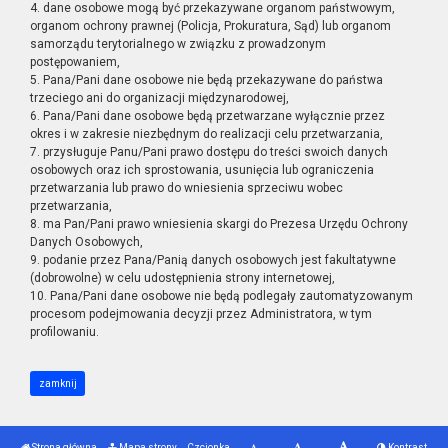
4. dane osobowe mogą być przekazywane organom państwowym,
organom ochrony prawnej (Policja, Prokuratura, Sąd) lub organom
samorządu terytorialnego w związku z prowadzonym
postępowaniem,
5. Pana/Pani dane osobowe nie będą przekazywane do państwa
trzeciego ani do organizacji międzynarodowej,
6. Pana/Pani dane osobowe będą przetwarzane wyłącznie przez
okres i w zakresie niezbędnym do realizacji celu przetwarzania,
7. przysługuje Panu/Pani prawo dostępu do treści swoich danych
osobowych oraz ich sprostowania, usunięcia lub ograniczenia
przetwarzania lub prawo do wniesienia sprzeciwu wobec
przetwarzania,
8. ma Pan/Pani prawo wniesienia skargi do Prezesa Urzędu Ochrony
Danych Osobowych,
9. podanie przez Pana/Panią danych osobowych jest fakultatywne
(dobrowolne) w celu udostępnienia strony internetowej,
10. Pana/Pani dane osobowe nie będą podlegały zautomatyzowanym
procesom podejmowania decyzji przez Administratora, w tym
profilowaniu.
zamknij
Strona główna
Mapa strony
Czcionka
Kontrast