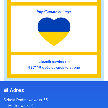
Українською – тут
Licznik odwiedzin
937119
osób odwiedziło stronę
Adres
Szkoła Podstawowa nr 55
ul. Mackiewicza 9