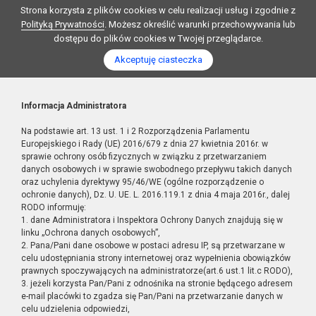
Strona korzysta z plików cookies w celu realizacji usług i zgodnie z
Polityką Prywatności
. Możesz określić warunki przechowywania lub
dostępu do plików cookies w Twojej przeglądarce.
Akceptuję ciasteczka
Informacja Administratora
Na podstawie art. 13 ust. 1 i 2 Rozporządzenia Parlamentu
Europejskiego i Rady (UE) 2016/679 z dnia 27 kwietnia 2016r. w
sprawie ochrony osób fizycznych w związku z przetwarzaniem
danych osobowych i w sprawie swobodnego przepływu takich danych
oraz uchylenia dyrektywy 95/46/WE (ogólne rozporządzenie o
ochronie danych), Dz. U. UE. L. 2016.119.1 z dnia 4 maja 2016r., dalej
RODO informuję:
1. dane Administratora i Inspektora Ochrony Danych znajdują się w
linku „Ochrona danych osobowych”,
2. Pana/Pani dane osobowe w postaci adresu IP, są przetwarzane w
celu udostępniania strony internetowej oraz wypełnienia obowiązków
prawnych spoczywających na administratorze(art.6 ust.1 lit.c RODO),
3. jeżeli korzysta Pan/Pani z odnośnika na stronie będącego adresem
e-mail placówki to zgadza się Pan/Pani na przetwarzanie danych w
celu udzielenia odpowiedzi,