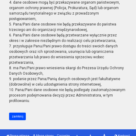
4. dane osobowe mogą być przekazywane organom państwowym,
organom ochrony prawnej (Policja, Prokuratura, Sąd) lub organom
samorządu terytorialnego w związku z prowadzonym
postępowaniem,
5. Pana/Pani dane osobowe nie będą przekazywane do państwa
trzeciego ani do organizacji międzynarodowej,
6. Pana/Pani dane osobowe będą przetwarzane wyłącznie przez
okres i w zakresie niezbędnym do realizacji celu przetwarzania,
7. przysługuje Panu/Pani prawo dostępu do treści swoich danych
osobowych oraz ich sprostowania, usunięcia lub ograniczenia
przetwarzania lub prawo do wniesienia sprzeciwu wobec
przetwarzania,
8. ma Pan/Pani prawo wniesienia skargi do Prezesa Urzędu Ochrony
Danych Osobowych,
9. podanie przez Pana/Panią danych osobowych jest fakultatywne
(dobrowolne) w celu udostępnienia strony internetowej,
10. Pana/Pani dane osobowe nie będą podlegały zautomatyzowanym
procesom podejmowania decyzji przez Administratora, w tym
profilowaniu.
zamknij
Strona główna
Mapa strony
Czcionka
Kontrast