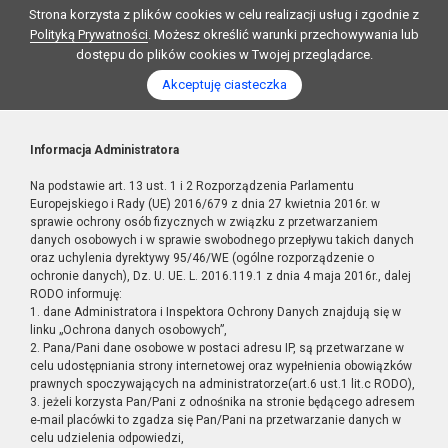
Strona korzysta z plików cookies w celu realizacji usług i zgodnie z
Polityką Prywatności
. Możesz określić warunki przechowywania lub
dostępu do plików cookies w Twojej przeglądarce.
Akceptuję ciasteczka
Informacja Administratora
Na podstawie art. 13 ust. 1 i 2 Rozporządzenia Parlamentu
Europejskiego i Rady (UE) 2016/679 z dnia 27 kwietnia 2016r. w
sprawie ochrony osób fizycznych w związku z przetwarzaniem
danych osobowych i w sprawie swobodnego przepływu takich danych
oraz uchylenia dyrektywy 95/46/WE (ogólne rozporządzenie o
ochronie danych), Dz. U. UE. L. 2016.119.1 z dnia 4 maja 2016r., dalej
RODO informuję:
1. dane Administratora i Inspektora Ochrony Danych znajdują się w
linku „Ochrona danych osobowych”,
2. Pana/Pani dane osobowe w postaci adresu IP, są przetwarzane w
celu udostępniania strony internetowej oraz wypełnienia obowiązków
prawnych spoczywających na administratorze(art.6 ust.1 lit.c RODO),
3. jeżeli korzysta Pan/Pani z odnośnika na stronie będącego adresem
e-mail placówki to zgadza się Pan/Pani na przetwarzanie danych w
celu udzielenia odpowiedzi,