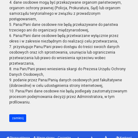
4. dane osobowe mogą być przekazywane organom państwowym,
organom ochrony prawnej (Policja, Prokuratura, Sąd) lub organom
samorządu terytorialnego w związku z prowadzonym
postępowaniem,
5. Pana/Pani dane osobowe nie będą przekazywane do państwa
trzeciego ani do organizacji międzynarodowej,
6. Pana/Pani dane osobowe będą przetwarzane wyłącznie przez
okres i w zakresie niezbędnym do realizacji celu przetwarzania,
7. przysługuje Panu/Pani prawo dostępu do treści swoich danych
osobowych oraz ich sprostowania, usunięcia lub ograniczenia
przetwarzania lub prawo do wniesienia sprzeciwu wobec
przetwarzania,
8. ma Pan/Pani prawo wniesienia skargi do Prezesa Urzędu Ochrony
Danych Osobowych,
9. podanie przez Pana/Panią danych osobowych jest fakultatywne
(dobrowolne) w celu udostępnienia strony internetowej,
10. Pana/Pani dane osobowe nie będą podlegały zautomatyzowanym
procesom podejmowania decyzji przez Administratora, w tym
profilowaniu.
zamknij
Strona główna
Mapa strony
Czcionka
Kontrast