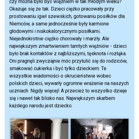
czy można było być więźniem w tak młodym wieku?
Okazuje się że tak. Dzieci ciężko pracowały przy
prostowaniu igieł szewskich, gotowaniu posiłków dla
Niemców, a same jednocześnie były karmione
głodowymi i niskokalorycznymi posiłkami.
Niejednokrotnie ciężko chorowały i marzły. Ale
największym zmartwieniem tamtych więźniów - dzieci
było brak kontaktów z najbliższymi, tęsknota i rozłąka.
Oni pragnęli zwyczajnie móc przytulić się do rodziców,
smakować cukierka i być tylko dzieckiem. Te
wszystkie wiadomości o okrucieństwie wobec
polskich dzieci, wywarły ogromne wrażenie na naszych
uczniach. Nigdy więcej! A przecież to wszystko dzieje
się i nawet tak blisko nas. Największym skarbem
każdego narodu jest dziecko.