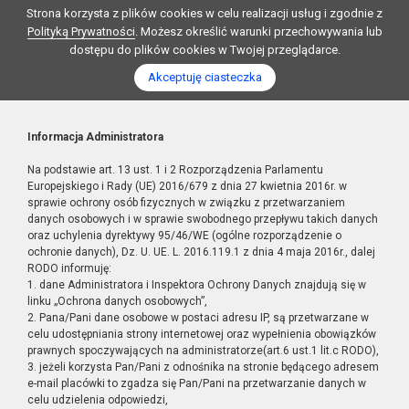
Strona korzysta z plików cookies w celu realizacji usług i zgodnie z
Polityką Prywatności
. Możesz określić warunki przechowywania lub
dostępu do plików cookies w Twojej przeglądarce.
Akceptuję ciasteczka
Informacja Administratora
Na podstawie art. 13 ust. 1 i 2 Rozporządzenia Parlamentu
Europejskiego i Rady (UE) 2016/679 z dnia 27 kwietnia 2016r. w
sprawie ochrony osób fizycznych w związku z przetwarzaniem
danych osobowych i w sprawie swobodnego przepływu takich danych
oraz uchylenia dyrektywy 95/46/WE (ogólne rozporządzenie o
ochronie danych), Dz. U. UE. L. 2016.119.1 z dnia 4 maja 2016r., dalej
RODO informuję:
1. dane Administratora i Inspektora Ochrony Danych znajdują się w
linku „Ochrona danych osobowych”,
2. Pana/Pani dane osobowe w postaci adresu IP, są przetwarzane w
celu udostępniania strony internetowej oraz wypełnienia obowiązków
prawnych spoczywających na administratorze(art.6 ust.1 lit.c RODO),
3. jeżeli korzysta Pan/Pani z odnośnika na stronie będącego adresem
e-mail placówki to zgadza się Pan/Pani na przetwarzanie danych w
celu udzielenia odpowiedzi,