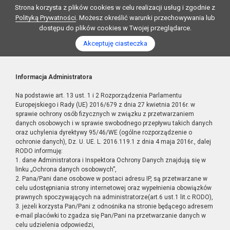
Strona korzysta z plików cookies w celu realizacji usług i zgodnie z
Polityką Prywatności
. Możesz określić warunki przechowywania lub
dostępu do plików cookies w Twojej przeglądarce.
Akceptuję ciasteczka
Informacja Administratora
Na podstawie art. 13 ust. 1 i 2 Rozporządzenia Parlamentu
Europejskiego i Rady (UE) 2016/679 z dnia 27 kwietnia 2016r. w
sprawie ochrony osób fizycznych w związku z przetwarzaniem
danych osobowych i w sprawie swobodnego przepływu takich danych
oraz uchylenia dyrektywy 95/46/WE (ogólne rozporządzenie o
ochronie danych), Dz. U. UE. L. 2016.119.1 z dnia 4 maja 2016r., dalej
RODO informuję:
1. dane Administratora i Inspektora Ochrony Danych znajdują się w
linku „Ochrona danych osobowych”,
2. Pana/Pani dane osobowe w postaci adresu IP, są przetwarzane w
celu udostępniania strony internetowej oraz wypełnienia obowiązków
prawnych spoczywających na administratorze(art.6 ust.1 lit.c RODO),
3. jeżeli korzysta Pan/Pani z odnośnika na stronie będącego adresem
e-mail placówki to zgadza się Pan/Pani na przetwarzanie danych w
celu udzielenia odpowiedzi,