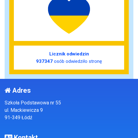
Licznik odwiedzin
937347
osób odwiedziło stronę
Adres
Szkoła Podstawowa nr 55
ul. Mackiewicza 9
91-349 Łódź
Kontakt