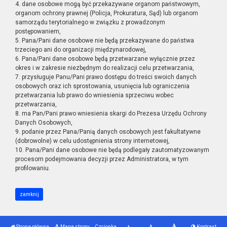
4. dane osobowe mogą być przekazywane organom państwowym,
organom ochrony prawnej (Policja, Prokuratura, Sąd) lub organom
samorządu terytorialnego w związku z prowadzonym
postępowaniem,
5. Pana/Pani dane osobowe nie będą przekazywane do państwa
trzeciego ani do organizacji międzynarodowej,
6. Pana/Pani dane osobowe będą przetwarzane wyłącznie przez
okres i w zakresie niezbędnym do realizacji celu przetwarzania,
7. przysługuje Panu/Pani prawo dostępu do treści swoich danych
osobowych oraz ich sprostowania, usunięcia lub ograniczenia
przetwarzania lub prawo do wniesienia sprzeciwu wobec
przetwarzania,
8. ma Pan/Pani prawo wniesienia skargi do Prezesa Urzędu Ochrony
Danych Osobowych,
9. podanie przez Pana/Panią danych osobowych jest fakultatywne
(dobrowolne) w celu udostępnienia strony internetowej,
10. Pana/Pani dane osobowe nie będą podlegały zautomatyzowanym
procesom podejmowania decyzji przez Administratora, w tym
profilowaniu.
zamknij
Strona główna
Mapa strony
Czcionka
Kontrast