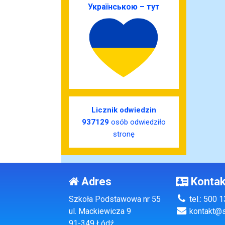
Українською – тут
Licznik odwiedzin
937129
osób odwiedziło
stronę
Adres
Kontak
Szkoła Podstawowa nr 55
tel.: 500 
ul. Mackiewicza 9
kontakt@s
91-349 Łódź