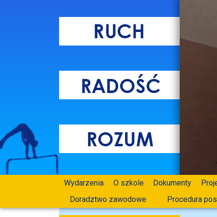
Wydarzenia
O szkole
Dokumenty
Proj
Doradztwo zawodowe
Procedura pos