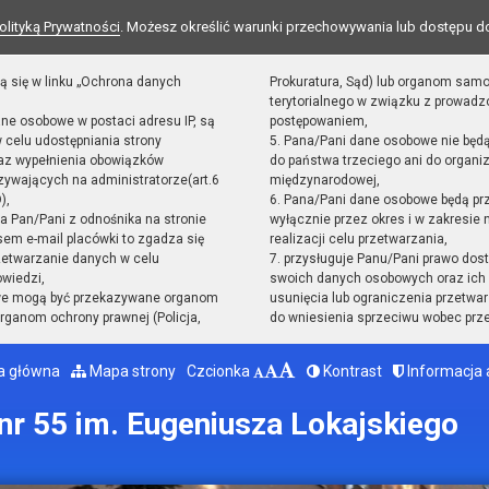
olityką Prywatności
. Możesz określić warunki przechowywania lub dostępu d
ą się w linku „Ochrona danych
Prokuratura, Sąd) lub organom sam
terytorialnego w związku z prowad
ane osobowe w postaci adresu IP, są
postępowaniem,
 celu udostępniania strony
5. Pana/Pani dane osobowe nie będ
raz wypełnienia obowiązków
do państwa trzeciego ani do organiz
ywających na administratorze(art.6
międzynarodowej,
),
6. Pana/Pani dane osobowe będą pr
sta Pan/Pani z odnośnika na stronie
wyłącznie przez okres i w zakresie
em e-mail placówki to zgadza się
realizacji celu przetwarzania,
zetwarzanie danych w celu
7. przysługuje Panu/Pani prawo dost
owiedzi,
swoich danych osobowych oraz ich 
we mogą być przekazywane organom
usunięcia lub ograniczenia przetwar
ganom ochrony prawnej (Policja,
do wniesienia sprzeciwu wobec prz
a główna
Mapa strony
Czcionka
Kontrast
Informacja 
r 55 im. Eugeniusza Lokajskiego