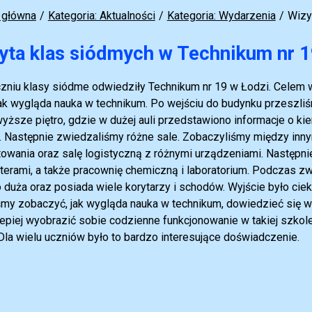
 główna
Kategoria: Aktualności
Kategoria: Wydarzenia
Wizy
yta klas siódmych w Technikum nr 
zniu klasy siódme odwiedziły Technikum nr 19 w Łodzi. Celem wyjś
jak wygląda nauka w technikum. Po wejściu do budynku przeszliś
wyższe piętro, gdzie w dużej auli przedstawiono informacje o ki
. Następnie zwiedzaliśmy różne sale. Zobaczyliśmy między inny
towania oraz salę logistyczną z różnymi urządzeniami. Następni
erami, a także pracownię chemiczną i laboratorium. Podczas zw
 duża oraz posiada wiele korytarzy i schodów. Wyjście było ciek
my zobaczyć, jak wygląda nauka w technikum, dowiedzieć się wię
lepiej wyobrazić sobie codzienne funkcjonowanie w takiej szkole
 Dla wielu uczniów było to bardzo interesujące doświadczenie.