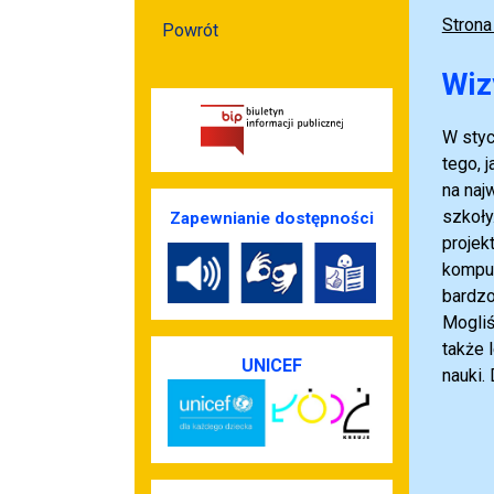
Strona
Powrót
Wiz
W styc
tego, 
na naj
szkoły
Zapewnianie dostępności
projek
komput
bardzo
Mogliś
także 
UNICEF
nauki.