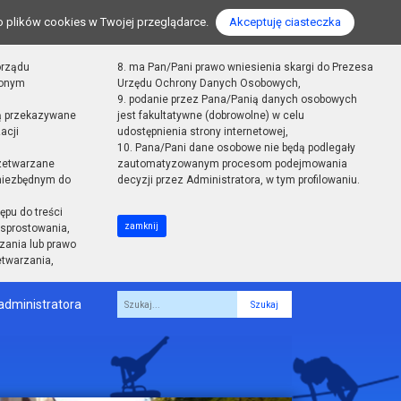
o plików cookies w Twojej przeglądarce.
Akceptuję ciasteczka
orządu
8. ma Pan/Pani prawo wniesienia skargi do Prezesa
zonym
Urzędu Ochrony Danych Osobowych,
9. podanie przez Pana/Panią danych osobowych
ą przekazywane
jest fakultatywne (dobrowolne) w celu
acji
udostępnienia strony internetowej,
10. Pana/Pani dane osobowe nie będą podlegały
zetwarzane
zautomatyzowanym procesom podejmowania
 niezbędnym do
decyzji przez Administratora, w tym profilowaniu.
ępu do treści
zamknij
sprostowania,
zania lub prawo
etwarzania,
administratora
Fraza