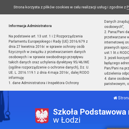
Strona korzysta z plików cookies w celu realizacji usług i zgodnie z
P
Danych znajduj
Informacja Administratora
osobowych”,
2. Pana/Pani d
Na podstawie art. 13 ust. 1 i 2 Rozporządzenia
przetwarzane w
Parlamentu Europejskiego i Rady (UE) 2016/679 z
internetowej o
dnia 27 kwietnia 2016r. w sprawie ochrony osób
prawnych spocz
fizycznych w związku z przetwarzaniem danych
ust.1 lit.c RODO
osobowych i w sprawie swobodnego przepływu
3. jeżeli korzy
takich danych oraz uchylenia dyrektywy 95/46/WE
będącego adres
(ogólne rozporządzenie o ochronie danych), Dz. U.
Pan/Pani na pr
UE. L. 2016.119.1 z dnia 4 maja 2016r., dalej RODO
udzielenia odp
informuję:
4. dane osobo
1. dane Administratora i Inspektora Ochrony
państwowym, or
Stron
Szkoła Podstawowa n
w Łodzi