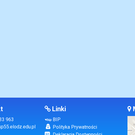
t
Linki
133 963
BIP
p55.elodz.edu.pl
Polityka Prywatności
Deklaracja Dostępności