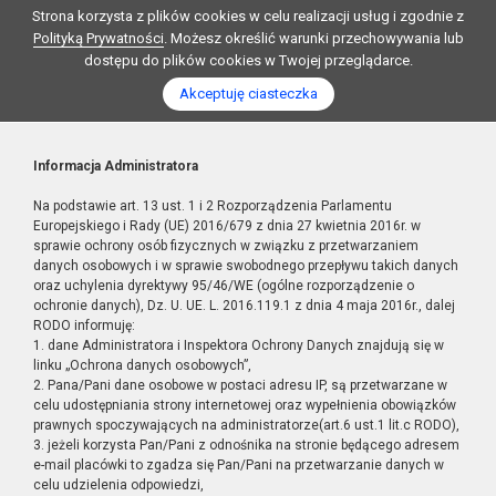
Strona korzysta z plików cookies w celu realizacji usług i zgodnie z
Polityką Prywatności
. Możesz określić warunki przechowywania lub
dostępu do plików cookies w Twojej przeglądarce.
Akceptuję ciasteczka
Informacja Administratora
Na podstawie art. 13 ust. 1 i 2 Rozporządzenia Parlamentu
Europejskiego i Rady (UE) 2016/679 z dnia 27 kwietnia 2016r. w
sprawie ochrony osób fizycznych w związku z przetwarzaniem
danych osobowych i w sprawie swobodnego przepływu takich danych
oraz uchylenia dyrektywy 95/46/WE (ogólne rozporządzenie o
ochronie danych), Dz. U. UE. L. 2016.119.1 z dnia 4 maja 2016r., dalej
RODO informuję:
1. dane Administratora i Inspektora Ochrony Danych znajdują się w
linku „Ochrona danych osobowych”,
2. Pana/Pani dane osobowe w postaci adresu IP, są przetwarzane w
celu udostępniania strony internetowej oraz wypełnienia obowiązków
prawnych spoczywających na administratorze(art.6 ust.1 lit.c RODO),
3. jeżeli korzysta Pan/Pani z odnośnika na stronie będącego adresem
e-mail placówki to zgadza się Pan/Pani na przetwarzanie danych w
celu udzielenia odpowiedzi,