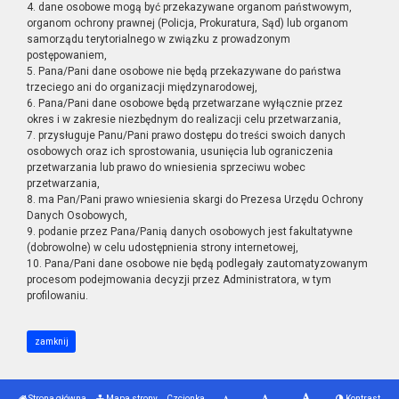
4. dane osobowe mogą być przekazywane organom państwowym,
organom ochrony prawnej (Policja, Prokuratura, Sąd) lub organom
samorządu terytorialnego w związku z prowadzonym
postępowaniem,
5. Pana/Pani dane osobowe nie będą przekazywane do państwa
trzeciego ani do organizacji międzynarodowej,
6. Pana/Pani dane osobowe będą przetwarzane wyłącznie przez
okres i w zakresie niezbędnym do realizacji celu przetwarzania,
7. przysługuje Panu/Pani prawo dostępu do treści swoich danych
osobowych oraz ich sprostowania, usunięcia lub ograniczenia
przetwarzania lub prawo do wniesienia sprzeciwu wobec
przetwarzania,
8. ma Pan/Pani prawo wniesienia skargi do Prezesa Urzędu Ochrony
Danych Osobowych,
9. podanie przez Pana/Panią danych osobowych jest fakultatywne
(dobrowolne) w celu udostępnienia strony internetowej,
10. Pana/Pani dane osobowe nie będą podlegały zautomatyzowanym
procesom podejmowania decyzji przez Administratora, w tym
profilowaniu.
zamknij
Strona główna
Mapa strony
Czcionka
Kontrast