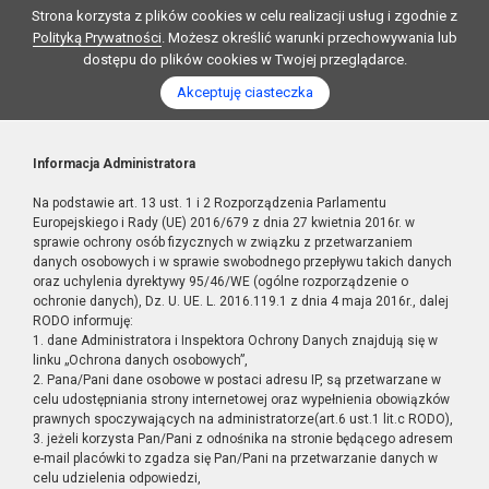
Strona korzysta z plików cookies w celu realizacji usług i zgodnie z
Polityką Prywatności
. Możesz określić warunki przechowywania lub
dostępu do plików cookies w Twojej przeglądarce.
Akceptuję ciasteczka
Informacja Administratora
Na podstawie art. 13 ust. 1 i 2 Rozporządzenia Parlamentu
Europejskiego i Rady (UE) 2016/679 z dnia 27 kwietnia 2016r. w
sprawie ochrony osób fizycznych w związku z przetwarzaniem
danych osobowych i w sprawie swobodnego przepływu takich danych
oraz uchylenia dyrektywy 95/46/WE (ogólne rozporządzenie o
ochronie danych), Dz. U. UE. L. 2016.119.1 z dnia 4 maja 2016r., dalej
RODO informuję:
1. dane Administratora i Inspektora Ochrony Danych znajdują się w
linku „Ochrona danych osobowych”,
2. Pana/Pani dane osobowe w postaci adresu IP, są przetwarzane w
celu udostępniania strony internetowej oraz wypełnienia obowiązków
prawnych spoczywających na administratorze(art.6 ust.1 lit.c RODO),
3. jeżeli korzysta Pan/Pani z odnośnika na stronie będącego adresem
e-mail placówki to zgadza się Pan/Pani na przetwarzanie danych w
celu udzielenia odpowiedzi,