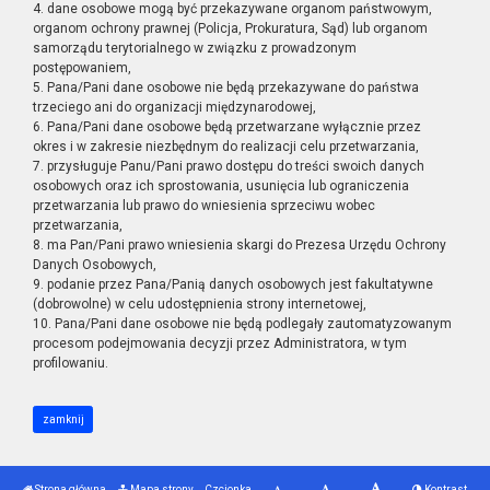
4. dane osobowe mogą być przekazywane organom państwowym,
organom ochrony prawnej (Policja, Prokuratura, Sąd) lub organom
samorządu terytorialnego w związku z prowadzonym
postępowaniem,
5. Pana/Pani dane osobowe nie będą przekazywane do państwa
trzeciego ani do organizacji międzynarodowej,
6. Pana/Pani dane osobowe będą przetwarzane wyłącznie przez
okres i w zakresie niezbędnym do realizacji celu przetwarzania,
7. przysługuje Panu/Pani prawo dostępu do treści swoich danych
osobowych oraz ich sprostowania, usunięcia lub ograniczenia
przetwarzania lub prawo do wniesienia sprzeciwu wobec
przetwarzania,
8. ma Pan/Pani prawo wniesienia skargi do Prezesa Urzędu Ochrony
Danych Osobowych,
9. podanie przez Pana/Panią danych osobowych jest fakultatywne
(dobrowolne) w celu udostępnienia strony internetowej,
10. Pana/Pani dane osobowe nie będą podlegały zautomatyzowanym
procesom podejmowania decyzji przez Administratora, w tym
profilowaniu.
zamknij
Strona główna
Mapa strony
Czcionka
Kontrast