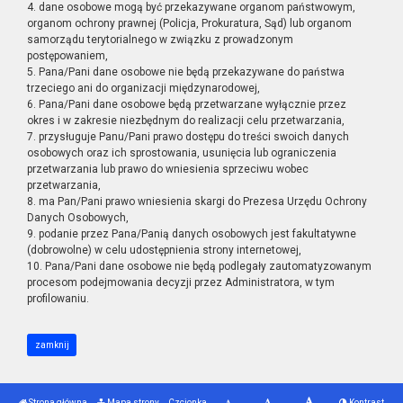
4. dane osobowe mogą być przekazywane organom państwowym,
organom ochrony prawnej (Policja, Prokuratura, Sąd) lub organom
samorządu terytorialnego w związku z prowadzonym
postępowaniem,
5. Pana/Pani dane osobowe nie będą przekazywane do państwa
trzeciego ani do organizacji międzynarodowej,
6. Pana/Pani dane osobowe będą przetwarzane wyłącznie przez
okres i w zakresie niezbędnym do realizacji celu przetwarzania,
7. przysługuje Panu/Pani prawo dostępu do treści swoich danych
osobowych oraz ich sprostowania, usunięcia lub ograniczenia
przetwarzania lub prawo do wniesienia sprzeciwu wobec
przetwarzania,
8. ma Pan/Pani prawo wniesienia skargi do Prezesa Urzędu Ochrony
Danych Osobowych,
9. podanie przez Pana/Panią danych osobowych jest fakultatywne
(dobrowolne) w celu udostępnienia strony internetowej,
10. Pana/Pani dane osobowe nie będą podlegały zautomatyzowanym
procesom podejmowania decyzji przez Administratora, w tym
profilowaniu.
zamknij
Strona główna
Mapa strony
Czcionka
Kontrast