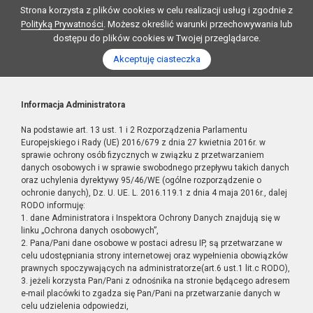
Strona korzysta z plików cookies w celu realizacji usług i zgodnie z
Polityką Prywatności
. Możesz określić warunki przechowywania lub
dostępu do plików cookies w Twojej przeglądarce.
Akceptuję ciasteczka
Informacja Administratora
Na podstawie art. 13 ust. 1 i 2 Rozporządzenia Parlamentu
Europejskiego i Rady (UE) 2016/679 z dnia 27 kwietnia 2016r. w
sprawie ochrony osób fizycznych w związku z przetwarzaniem
danych osobowych i w sprawie swobodnego przepływu takich danych
oraz uchylenia dyrektywy 95/46/WE (ogólne rozporządzenie o
ochronie danych), Dz. U. UE. L. 2016.119.1 z dnia 4 maja 2016r., dalej
RODO informuję:
1. dane Administratora i Inspektora Ochrony Danych znajdują się w
linku „Ochrona danych osobowych”,
2. Pana/Pani dane osobowe w postaci adresu IP, są przetwarzane w
celu udostępniania strony internetowej oraz wypełnienia obowiązków
prawnych spoczywających na administratorze(art.6 ust.1 lit.c RODO),
3. jeżeli korzysta Pan/Pani z odnośnika na stronie będącego adresem
e-mail placówki to zgadza się Pan/Pani na przetwarzanie danych w
celu udzielenia odpowiedzi,