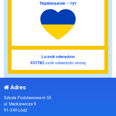
Українською – тут
Licznik odwiedzin
937782
osób odwiedziło stronę
Adres
Szkoła Podstawowa nr 55
ul. Mackiewicza 9
91-349 Łódź