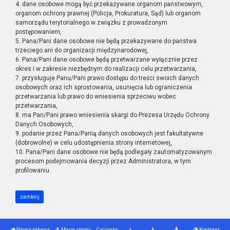
4. dane osobowe mogą być przekazywane organom państwowym,
organom ochrony prawnej (Policja, Prokuratura, Sąd) lub organom
samorządu terytorialnego w związku z prowadzonym
postępowaniem,
5. Pana/Pani dane osobowe nie będą przekazywane do państwa
trzeciego ani do organizacji międzynarodowej,
6. Pana/Pani dane osobowe będą przetwarzane wyłącznie przez
okres i w zakresie niezbędnym do realizacji celu przetwarzania,
7. przysługuje Panu/Pani prawo dostępu do treści swoich danych
osobowych oraz ich sprostowania, usunięcia lub ograniczenia
przetwarzania lub prawo do wniesienia sprzeciwu wobec
przetwarzania,
8. ma Pan/Pani prawo wniesienia skargi do Prezesa Urzędu Ochrony
Danych Osobowych,
9. podanie przez Pana/Panią danych osobowych jest fakultatywne
(dobrowolne) w celu udostępnienia strony internetowej,
10. Pana/Pani dane osobowe nie będą podlegały zautomatyzowanym
procesom podejmowania decyzji przez Administratora, w tym
profilowaniu.
zamknij
Strona główna
Mapa strony
Czcionka
Kontrast