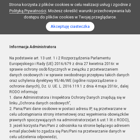
Strona korzysta z plików cookies w celu realizacji usług i zgodnie z
Polityką Prywatności
. Możesz określić warunki przechowywania lub
dostępu do plików cookies w Twojej przeglądarce.
Akceptuję ciasteczka
Informacja Administratora
Na podstawie art. 13 ust. 1 i 2 Rozporządzenia Parlamentu
Europejskiego i Rady (UE) 2016/679 z dnia 27 kwietnia 2016r. w
sprawie ochrony osób fizycznych w związku z przetwarzaniem
danych osobowych i w sprawie swobodnego przepływu takich danych
oraz uchylenia dyrektywy 95/46/WE (ogólne rozporządzenie o
ochronie danych), Dz. U. UE. L. 2016.119.1 z dnia 4 maja 2016r., dalej
RODO informuję:
1. dane Administratora i Inspektora Ochrony Danych znajdują się w
linku „Ochrona danych osobowych”,
2. Pana/Pani dane osobowe w postaci adresu IP, są przetwarzane w
celu udostępniania strony internetowej oraz wypełnienia obowiązków
prawnych spoczywających na administratorze(art.6 ust.1 lit.c RODO),
3. jeżeli korzysta Pan/Pani z odnośnika na stronie będącego adresem
e-mail placówki to zgadza się Pan/Pani na przetwarzanie danych w
celu udzielenia odpowiedzi,