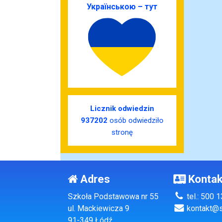
Українською – тут
Licznik odwiedzin
937202
osób odwiedziło
stronę
Adres
Kontak
Szkoła Podstawowa nr 55
tel.: 500 
ul. Mackiewicza 9
kontakt@s
91-349 Łódź