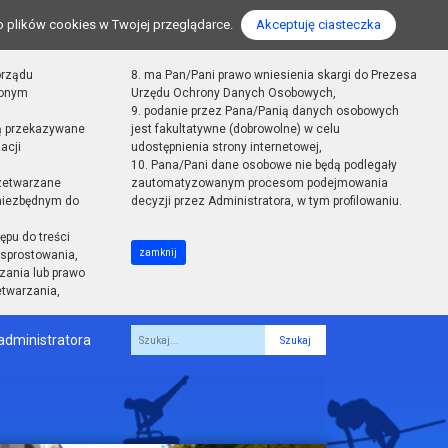
o plików cookies w Twojej przeglądarce.
Akceptuję ciasteczka
orządu
8. ma Pan/Pani prawo wniesienia skargi do Prezesa
zonym
Urzędu Ochrony Danych Osobowych,
9. podanie przez Pana/Panią danych osobowych
ą przekazywane
jest fakultatywne (dobrowolne) w celu
acji
udostępnienia strony internetowej,
10. Pana/Pani dane osobowe nie będą podlegały
zetwarzane
zautomatyzowanym procesom podejmowania
 niezbędnym do
decyzji przez Administratora, w tym profilowaniu.
ępu do treści
zamknij
sprostowania,
zania lub prawo
etwarzania,
administratora
Fraza