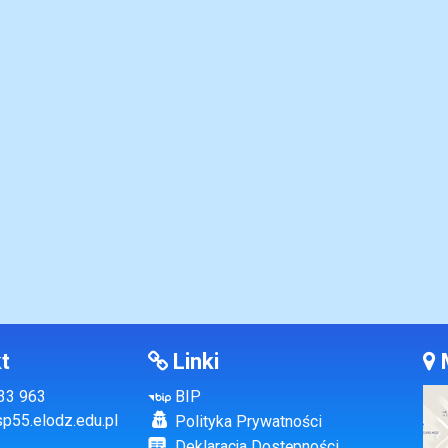
t
Linki
133 963
BIP
p55.elodz.edu.pl
Polityka Prywatności
Deklaracja Dostępności