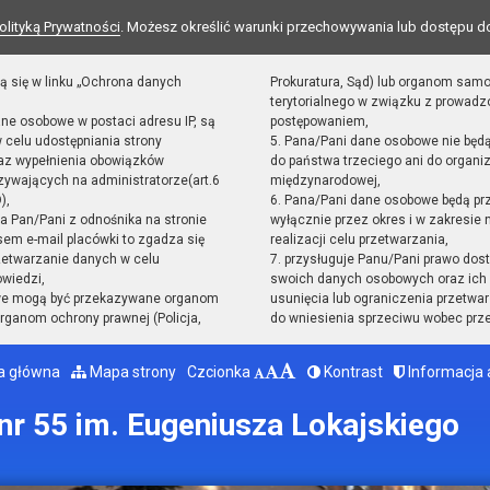
olityką Prywatności
. Możesz określić warunki przechowywania lub dostępu d
ą się w linku „Ochrona danych
Prokuratura, Sąd) lub organom sam
terytorialnego w związku z prowad
ane osobowe w postaci adresu IP, są
postępowaniem,
 celu udostępniania strony
5. Pana/Pani dane osobowe nie będ
raz wypełnienia obowiązków
do państwa trzeciego ani do organiz
ywających na administratorze(art.6
międzynarodowej,
),
6. Pana/Pani dane osobowe będą pr
sta Pan/Pani z odnośnika na stronie
wyłącznie przez okres i w zakresie
em e-mail placówki to zgadza się
realizacji celu przetwarzania,
zetwarzanie danych w celu
7. przysługuje Panu/Pani prawo dost
owiedzi,
swoich danych osobowych oraz ich 
we mogą być przekazywane organom
usunięcia lub ograniczenia przetwar
ganom ochrony prawnej (Policja,
do wniesienia sprzeciwu wobec prz
a główna
Mapa strony
Czcionka
Kontrast
Informacja 
r 55 im. Eugeniusza Lokajskiego