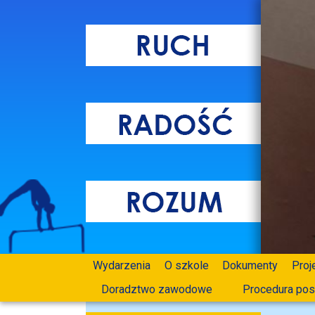
Wydarzenia
O szkole
Dokumenty
Proj
Doradztwo zawodowe
Procedura pos