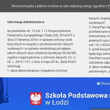
Strona korzysta z plików cookies w celu realizacji usług i zgodnie z
P
Danych znajduj
Informacja Administratora
osobowych”,
2. Pana/Pani d
Na podstawie art. 13 ust. 1 i 2 Rozporządzenia
przetwarzane w
Parlamentu Europejskiego i Rady (UE) 2016/679 z
internetowej o
dnia 27 kwietnia 2016r. w sprawie ochrony osób
prawnych spocz
fizycznych w związku z przetwarzaniem danych
ust.1 lit.c RODO
osobowych i w sprawie swobodnego przepływu
3. jeżeli korzy
takich danych oraz uchylenia dyrektywy 95/46/WE
będącego adres
(ogólne rozporządzenie o ochronie danych), Dz. U.
Pan/Pani na pr
UE. L. 2016.119.1 z dnia 4 maja 2016r., dalej RODO
udzielenia odp
informuję:
4. dane osobo
1. dane Administratora i Inspektora Ochrony
państwowym, or
Stron
Szkoła Podstawowa n
w Łodzi