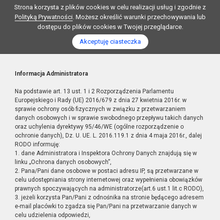
Strona korzysta z plików cookies w celu realizacji usług i zgodnie z
Polityką Prywatności
. Możesz określić warunki przechowywania lub
dostępu do plików cookies w Twojej przeglądarce.
Akceptuję ciasteczka
Informacja Administratora
Na podstawie art. 13 ust. 1 i 2 Rozporządzenia Parlamentu
Europejskiego i Rady (UE) 2016/679 z dnia 27 kwietnia 2016r. w
sprawie ochrony osób fizycznych w związku z przetwarzaniem
danych osobowych i w sprawie swobodnego przepływu takich danych
oraz uchylenia dyrektywy 95/46/WE (ogólne rozporządzenie o
ochronie danych), Dz. U. UE. L. 2016.119.1 z dnia 4 maja 2016r., dalej
RODO informuję:
1. dane Administratora i Inspektora Ochrony Danych znajdują się w
linku „Ochrona danych osobowych”,
2. Pana/Pani dane osobowe w postaci adresu IP, są przetwarzane w
celu udostępniania strony internetowej oraz wypełnienia obowiązków
prawnych spoczywających na administratorze(art.6 ust.1 lit.c RODO),
3. jeżeli korzysta Pan/Pani z odnośnika na stronie będącego adresem
e-mail placówki to zgadza się Pan/Pani na przetwarzanie danych w
celu udzielenia odpowiedzi,