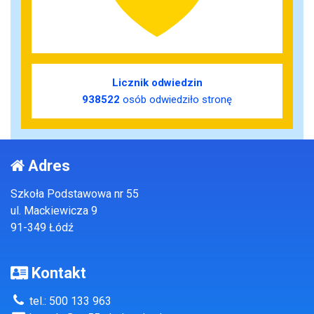
Licznik odwiedzin
938522
osób odwiedziło stronę
Adres
Szkoła Podstawowa nr 55
ul. Mackiewicza 9
91-349 Łódź
Kontakt
tel.: 500 133 963