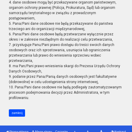
4. dane osobowe mogą być przekazywane organom państwowym,
organom ochrony prawnej (Policja, Prokuratura, Sąd) lub organom
samorządu terytorialnego w związku z prowadzonym
postępowaniem,
5. Pana/Pani dane osobowe nie będą przekazywane do państwa
trzeciego ani do organizacji międzynarodowej,
6. Pana/Pani dane osobowe będą przetwarzane wyłącznie przez
okres i w zakresie niezbędnym do realizacji celu przetwarzania,
7. przysługuje Panu/Pani prawo dostępu do treści swoich danych
osobowych oraz ich sprostowania, usunięcia lub ograniczenia
przetwarzania lub prawo do wniesienia sprzeciwu wobec
przetwarzania,
8. ma Pan/Pani prawo wniesienia skargi do Prezesa Urzędu Ochrony
Danych Osobowych,
9. podanie przez Pana/Panią danych osobowych jest fakultatywne
(dobrowolne) w celu udostępnienia strony internetowej,
10. Pana/Pani dane osobowe nie będą podlegały zautomatyzowanym
procesom podejmowania decyzji przez Administratora, w tym
profilowaniu.
zamknij
Strona główna
Mapa strony
Czcionka
Kontrast