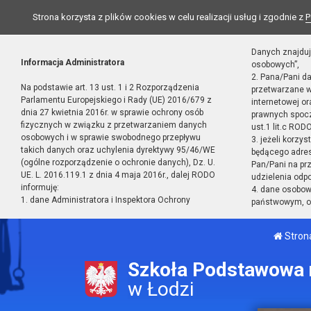
Strona korzysta z plików cookies w celu realizacji usług i zgodnie z
P
Danych znajduj
Informacja Administratora
osobowych”,
2. Pana/Pani d
Na podstawie art. 13 ust. 1 i 2 Rozporządzenia
przetwarzane w
Parlamentu Europejskiego i Rady (UE) 2016/679 z
internetowej o
dnia 27 kwietnia 2016r. w sprawie ochrony osób
prawnych spocz
fizycznych w związku z przetwarzaniem danych
ust.1 lit.c RODO
osobowych i w sprawie swobodnego przepływu
3. jeżeli korzy
takich danych oraz uchylenia dyrektywy 95/46/WE
będącego adres
(ogólne rozporządzenie o ochronie danych), Dz. U.
Pan/Pani na pr
UE. L. 2016.119.1 z dnia 4 maja 2016r., dalej RODO
udzielenia odp
informuję:
4. dane osobo
1. dane Administratora i Inspektora Ochrony
państwowym, or
Stron
Szkoła Podstawowa n
w Łodzi