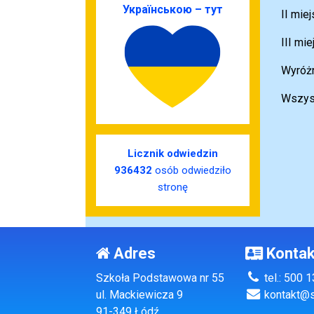
Українською – тут
II mie
III mi
Wyróżn
Wszyst
Licznik odwiedzin
936432
osób odwiedziło
stronę
Adres
Kontak
Szkoła Podstawowa nr 55
tel.: 500 
ul. Mackiewicza 9
kontakt@s
91-349 Łódź