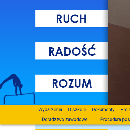
Wydarzenia
O szkole
Dokumenty
Proj
Doradztwo zawodowe
Procedura pos