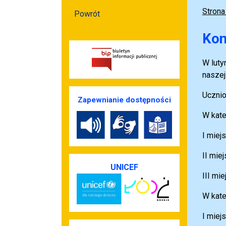
Strona
Powrót
Kon
W luty
naszej
Ucznio
Zapewnianie dostępności
W kate
I miej
II mie
UNICEF
III mi
W kate
I miej