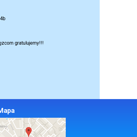
 4b
ęzcom gratulujemy!!!
Mapa