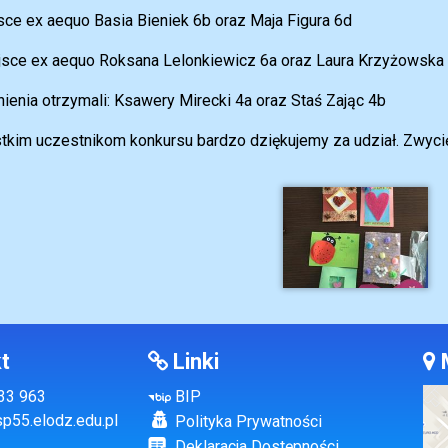
jsce ex aequo Basia Bieniek 6b oraz Maja Figura 6d
ejsce ex aequo Roksana Lelonkiewicz 6a oraz Laura Krzyżowska
ienia otrzymali: Ksawery Mirecki 4a oraz Staś Zając 4b
kim uczestnikom konkursu bardzo dziękujemy za udział. Zwyci
t
Linki
133 963
BIP
p55.elodz.edu.pl
Polityka Prywatności
Deklaracja Dostępności