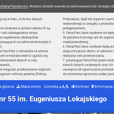
olityką Prywatności
. Możesz określić warunki przechowywania lub dostępu d
ą się w linku „Ochrona danych
Prokuratura, Sąd) lub organom sam
terytorialnego w związku z prowad
ane osobowe w postaci adresu IP, są
postępowaniem,
 celu udostępniania strony
5. Pana/Pani dane osobowe nie będ
raz wypełnienia obowiązków
do państwa trzeciego ani do organiz
ywających na administratorze(art.6
międzynarodowej,
),
6. Pana/Pani dane osobowe będą pr
sta Pan/Pani z odnośnika na stronie
wyłącznie przez okres i w zakresie
em e-mail placówki to zgadza się
realizacji celu przetwarzania,
zetwarzanie danych w celu
7. przysługuje Panu/Pani prawo dost
owiedzi,
swoich danych osobowych oraz ich 
we mogą być przekazywane organom
usunięcia lub ograniczenia przetwar
ganom ochrony prawnej (Policja,
do wniesienia sprzeciwu wobec prz
a główna
Mapa strony
Czcionka
Kontrast
Informacja 
r 55 im. Eugeniusza Lokajskiego