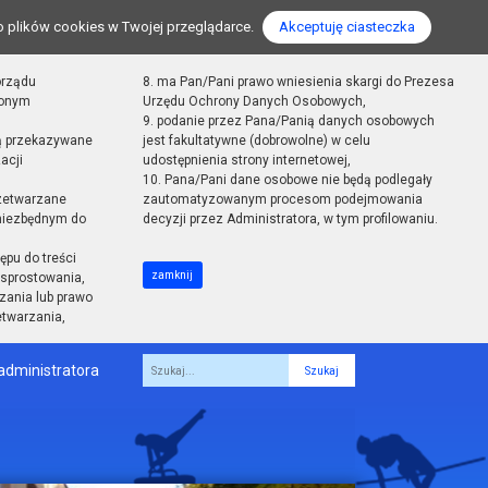
o plików cookies w Twojej przeglądarce.
Akceptuję ciasteczka
orządu
8. ma Pan/Pani prawo wniesienia skargi do Prezesa
zonym
Urzędu Ochrony Danych Osobowych,
9. podanie przez Pana/Panią danych osobowych
ą przekazywane
jest fakultatywne (dobrowolne) w celu
acji
udostępnienia strony internetowej,
10. Pana/Pani dane osobowe nie będą podlegały
zetwarzane
zautomatyzowanym procesom podejmowania
 niezbędnym do
decyzji przez Administratora, w tym profilowaniu.
ępu do treści
zamknij
sprostowania,
zania lub prawo
etwarzania,
administratora
Fraza