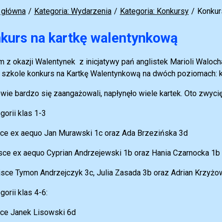
 główna
Kategoria: Wydarzenia
Kategoria: Konkursy
Konkur
kurs na kartkę walentynkową
m z okazji Walentynek z inicjatywy pań anglistek Marioli Waloc
 szkole konkurs na Kartkę Walentynkową na dwóch poziomach: kl
wie bardzo się zaangażowali, napłynęło wiele kartek. Oto zwyci
gorii klas 1-3
sce ex aequo Jan Murawski 1c oraz Ada Brzezińska 3d
jsce ex aequo Cyprian Andrzejewski 1b oraz Hania Czarnocka 1b
ejsce Tymon Andrzejczyk 3c, Julia Zasada 3b oraz Adrian Krzyżo
gorii klas 4-6:
sce Janek Lisowski 6d