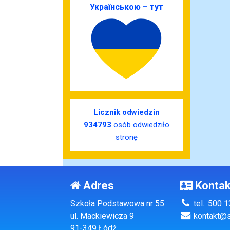
Українською – тут
Licznik odwiedzin
934793
osób odwiedziło
stronę
Adres
Kontak
Szkoła Podstawowa nr 55
tel.: 500 
ul. Mackiewicza 9
kontakt@s
91-349 Łódź