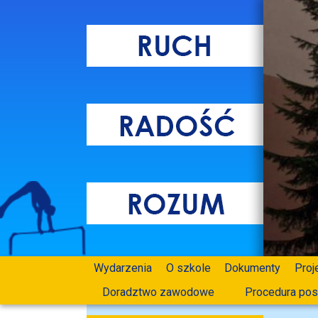
Wydarzenia
O szkole
Dokumenty
Proj
Doradztwo zawodowe
Procedura pos