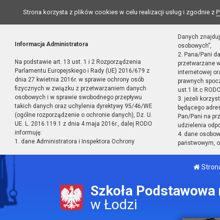
Strona korzysta z plików cookies w celu realizacji usług i zgodnie z
P
Danych znajduj
Informacja Administratora
osobowych”,
2. Pana/Pani d
Na podstawie art. 13 ust. 1 i 2 Rozporządzenia
przetwarzane w
Parlamentu Europejskiego i Rady (UE) 2016/679 z
internetowej o
dnia 27 kwietnia 2016r. w sprawie ochrony osób
prawnych spocz
fizycznych w związku z przetwarzaniem danych
ust.1 lit.c RODO
osobowych i w sprawie swobodnego przepływu
3. jeżeli korzy
takich danych oraz uchylenia dyrektywy 95/46/WE
będącego adres
(ogólne rozporządzenie o ochronie danych), Dz. U.
Pan/Pani na pr
UE. L. 2016.119.1 z dnia 4 maja 2016r., dalej RODO
udzielenia odp
informuję:
4. dane osobo
1. dane Administratora i Inspektora Ochrony
państwowym, or
Stron
Szkoła Podstawowa n
w Łodzi