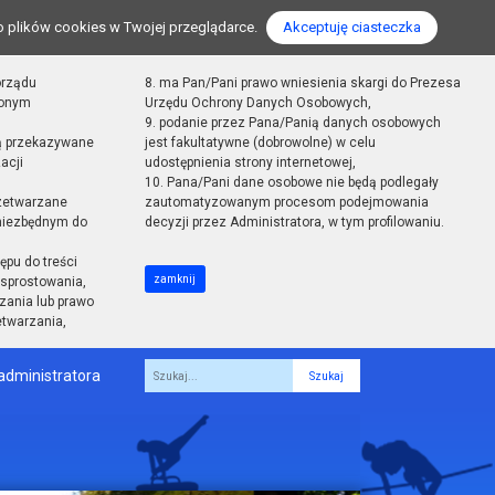
o plików cookies w Twojej przeglądarce.
Akceptuję ciasteczka
orządu
8. ma Pan/Pani prawo wniesienia skargi do Prezesa
zonym
Urzędu Ochrony Danych Osobowych,
9. podanie przez Pana/Panią danych osobowych
ą przekazywane
jest fakultatywne (dobrowolne) w celu
acji
udostępnienia strony internetowej,
10. Pana/Pani dane osobowe nie będą podlegały
zetwarzane
zautomatyzowanym procesom podejmowania
 niezbędnym do
decyzji przez Administratora, w tym profilowaniu.
ępu do treści
zamknij
sprostowania,
zania lub prawo
etwarzania,
administratora
Fraza