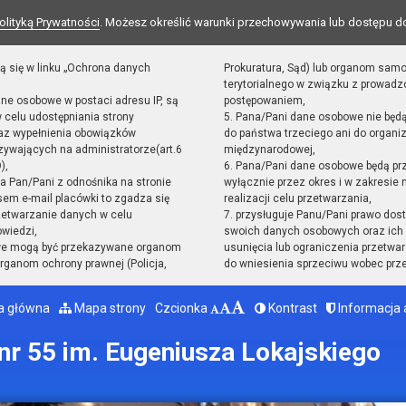
olityką Prywatności
. Możesz określić warunki przechowywania lub dostępu d
ą się w linku „Ochrona danych
Prokuratura, Sąd) lub organom sam
terytorialnego w związku z prowad
ane osobowe w postaci adresu IP, są
postępowaniem,
 celu udostępniania strony
5. Pana/Pani dane osobowe nie będ
raz wypełnienia obowiązków
do państwa trzeciego ani do organiz
ywających na administratorze(art.6
międzynarodowej,
),
6. Pana/Pani dane osobowe będą pr
sta Pan/Pani z odnośnika na stronie
wyłącznie przez okres i w zakresie
em e-mail placówki to zgadza się
realizacji celu przetwarzania,
zetwarzanie danych w celu
7. przysługuje Panu/Pani prawo dost
owiedzi,
swoich danych osobowych oraz ich 
we mogą być przekazywane organom
usunięcia lub ograniczenia przetwar
ganom ochrony prawnej (Policja,
do wniesienia sprzeciwu wobec prz
a główna
Mapa strony
Czcionka
Kontrast
Informacja 
r 55 im. Eugeniusza Lokajskiego