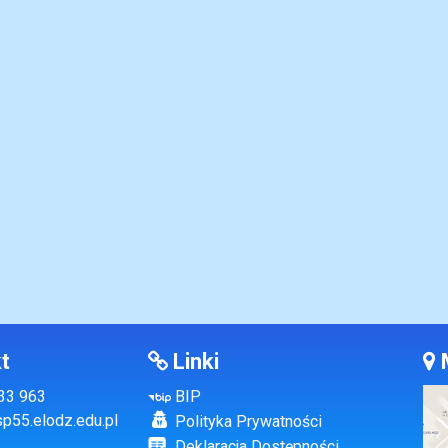
t
Linki
133 963
BIP
p55.elodz.edu.pl
Polityka Prywatności
Deklaracja Dostępności