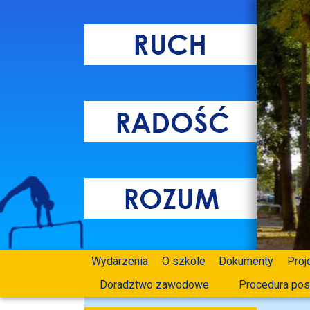
Wydarzenia
O szkole
Dokumenty
Proj
Doradztwo zawodowe
Procedura pos