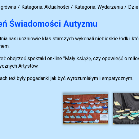
 główna
Kategoria: Aktualności
Kategoria: Wydarzenia
Dzie
eń Świadomości Autyzmu
tnia nasi uczniowie klas starszych wykonali niebieskie łódki, 
mem.
też obejrzeć spektakl on-line "Mały książę, czy opowieść o miło
ycznych Artystów.
ach też były pogadanki jak być wyrozumiałym i empatycznym.