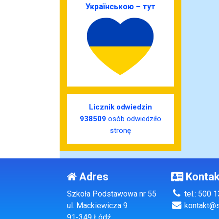
Українською – тут
Licznik odwiedzin
938509
osób odwiedziło
stronę
Adres
Kontak
Szkoła Podstawowa nr 55
tel.: 500 
ul. Mackiewicza 9
kontakt@s
91-349 Łódź