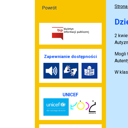
Strona
Powrót
Dzi
2 kwie
Autyz
Mogli 
Zapewnianie dostępności
Autent
W klas
UNICEF