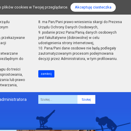
o plików cookies w Twojej przeglądarce.
Akceptuję ciasteczka
orządu
8. ma Pan/Pani prawo wniesienia skargi do Prezesa
zonym
Urzędu Ochrony Danych Osobowych,
9. podanie przez Pana/Panią danych osobowych
ą przekazywane
jest fakultatywne (dobrowolne) w celu
acji
udostępnienia strony internetowej,
10. Pana/Pani dane osobowe nie będą podlegały
zetwarzane
zautomatyzowanym procesom podejmowania
 niezbędnym do
decyzji przez Administratora, w tym profilowaniu.
ępu do treści
zamknij
sprostowania,
zania lub prawo
etwarzania,
administratora
Fraza