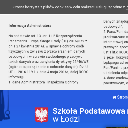
Strona korzysta z plików cookies w celu realizacji usług i zgodnie z
P
Danych znajduj
Informacja Administratora
osobowych”,
2. Pana/Pani d
Na podstawie art. 13 ust. 1 i 2 Rozporządzenia
przetwarzane w
Parlamentu Europejskiego i Rady (UE) 2016/679 z
internetowej o
dnia 27 kwietnia 2016r. w sprawie ochrony osób
prawnych spocz
fizycznych w związku z przetwarzaniem danych
ust.1 lit.c RODO
osobowych i w sprawie swobodnego przepływu
3. jeżeli korzy
takich danych oraz uchylenia dyrektywy 95/46/WE
będącego adres
(ogólne rozporządzenie o ochronie danych), Dz. U.
Pan/Pani na pr
UE. L. 2016.119.1 z dnia 4 maja 2016r., dalej RODO
udzielenia odp
informuję:
4. dane osobo
1. dane Administratora i Inspektora Ochrony
państwowym, or
Stron
Szkoła Podstawowa n
w Łodzi