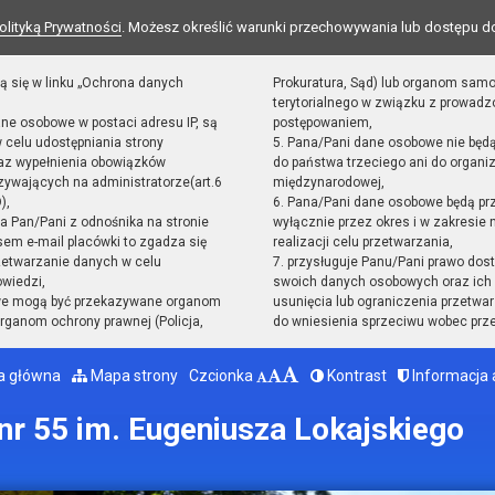
olityką Prywatności
. Możesz określić warunki przechowywania lub dostępu d
ą się w linku „Ochrona danych
Prokuratura, Sąd) lub organom sam
terytorialnego w związku z prowad
ane osobowe w postaci adresu IP, są
postępowaniem,
 celu udostępniania strony
5. Pana/Pani dane osobowe nie będ
raz wypełnienia obowiązków
do państwa trzeciego ani do organiz
ywających na administratorze(art.6
międzynarodowej,
),
6. Pana/Pani dane osobowe będą pr
sta Pan/Pani z odnośnika na stronie
wyłącznie przez okres i w zakresie
em e-mail placówki to zgadza się
realizacji celu przetwarzania,
zetwarzanie danych w celu
7. przysługuje Panu/Pani prawo dost
owiedzi,
swoich danych osobowych oraz ich 
we mogą być przekazywane organom
usunięcia lub ograniczenia przetwar
ganom ochrony prawnej (Policja,
do wniesienia sprzeciwu wobec prz
a główna
Mapa strony
Czcionka
Kontrast
Informacja 
r 55 im. Eugeniusza Lokajskiego