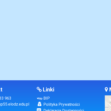
t
Linki
133 963
BIP
p55.elodz.edu.pl
Polityka Prywatności
Deklaracja Dostępności