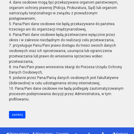
4. dane osobowe mogą być przekazywane organom państwowym,
organom ochrony prawnej (Policja, Prokuratura, Sąd) lub organom
samorządu terytorialnego w związku z prowadzonym
postępowaniem,
5. Pana/Pani dane osobowe nie będą przekazywane do państwa
trzeciego ani do organizacji międzynarodowej,
6. Pana/Pani dane osobowe będą przetwarzane wyłącznie przez
okres i w zakresie niezbędnym do realizacji celu przetwarzania,
7. przysługuje Panu/Pani prawo dostępu do treści swoich danych
osobowych oraz ich sprostowania, usunięcia lub ograniczenia
przetwarzania lub prawo do wniesienia sprzeciwu wobec
przetwarzania,
8. ma Pan/Pani prawo wniesienia skargi do Prezesa Urzędu Ochrony
Danych Osobowych,
9. podanie przez Pana/Panią danych osobowych jest fakultatywne
(dobrowolne) w celu udostępnienia strony internetowej,
10. Pana/Pani dane osobowe nie będą podlegały zautomatyzowanym
procesom podejmowania decyzji przez Administratora, w tym
profilowaniu.
zamknij
Strona główna
Mapa strony
Czcionka
Kontrast