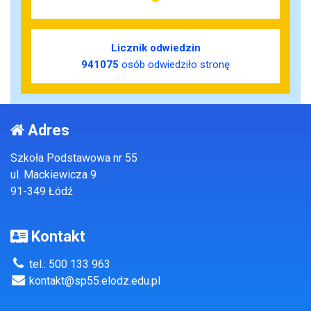
Licznik odwiedzin
941075
osób odwiedziło stronę
Adres
Szkoła Podstawowa nr 55
ul. Mackiewicza 9
91-349 Łódź
Kontakt
tel.: 500 133 963
kontakt@sp55.elodz.edu.pl