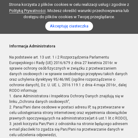
Strona korzysta z plików cookies w celu realizacji usług i zgodnie z
Polityką Prywatności
. Możesz określić warunki przechowywania lub
dostępu do plików cookies w Twojej przeglądarce.
Akceptuję ciasteczka
Informacja Administratora
Na podstawie art. 13 ust. 1 i 2 Rozporządzenia Parlamentu
Europejskiego i Rady (UE) 2016/679 z dnia 27 kwietnia 2016r. w
sprawie ochrony osób fizycznych w związku z przetwarzaniem
danych osobowych i w sprawie swobodnego przepływu takich danych
oraz uchylenia dyrektywy 95/46/WE (ogólne rozporządzenie o
ochronie danych), Dz. U. UE. L. 2016.119.1 z dnia 4 maja 2016r., dalej
RODO informuję:
1. dane Administratora i Inspektora Ochrony Danych znajdują się w
linku „Ochrona danych osobowych”,
2. Pana/Pani dane osobowe w postaci adresu IP, są przetwarzane w
celu udostępniania strony internetowej oraz wypełnienia obowiązków
prawnych spoczywających na administratorze(art.6 ust.1 lit.c RODO),
3. jeżeli korzysta Pan/Pani z odnośnika na stronie będącego adresem
e-mail placówki to zgadza się Pan/Pani na przetwarzanie danych w
celu udzielenia odpowiedzi,