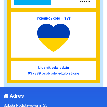
Українською – тут
Licznik odwiedzin
937889
osób odwiedziło stronę
Adres
Szkoła Podstawowa nr 55