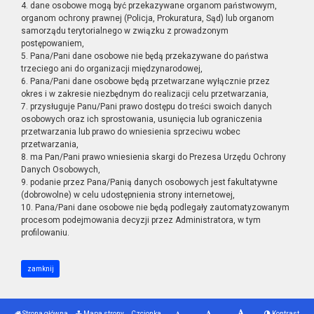
4. dane osobowe mogą być przekazywane organom państwowym,
organom ochrony prawnej (Policja, Prokuratura, Sąd) lub organom
samorządu terytorialnego w związku z prowadzonym
postępowaniem,
5. Pana/Pani dane osobowe nie będą przekazywane do państwa
trzeciego ani do organizacji międzynarodowej,
6. Pana/Pani dane osobowe będą przetwarzane wyłącznie przez
okres i w zakresie niezbędnym do realizacji celu przetwarzania,
7. przysługuje Panu/Pani prawo dostępu do treści swoich danych
osobowych oraz ich sprostowania, usunięcia lub ograniczenia
przetwarzania lub prawo do wniesienia sprzeciwu wobec
przetwarzania,
8. ma Pan/Pani prawo wniesienia skargi do Prezesa Urzędu Ochrony
Danych Osobowych,
9. podanie przez Pana/Panią danych osobowych jest fakultatywne
(dobrowolne) w celu udostępnienia strony internetowej,
10. Pana/Pani dane osobowe nie będą podlegały zautomatyzowanym
procesom podejmowania decyzji przez Administratora, w tym
profilowaniu.
zamknij
Strona główna
Mapa strony
Czcionka
Kontrast