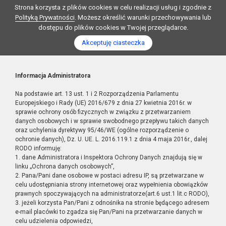
Strona korzysta z plików cookies w celu realizacji usług i zgodnie z
Polityką Prywatności
. Możesz określić warunki przechowywania lub
dostępu do plików cookies w Twojej przeglądarce.
Akceptuję ciasteczka
Informacja Administratora
Na podstawie art. 13 ust. 1 i 2 Rozporządzenia Parlamentu
Europejskiego i Rady (UE) 2016/679 z dnia 27 kwietnia 2016r. w
sprawie ochrony osób fizycznych w związku z przetwarzaniem
danych osobowych i w sprawie swobodnego przepływu takich danych
oraz uchylenia dyrektywy 95/46/WE (ogólne rozporządzenie o
ochronie danych), Dz. U. UE. L. 2016.119.1 z dnia 4 maja 2016r., dalej
RODO informuję:
1. dane Administratora i Inspektora Ochrony Danych znajdują się w
linku „Ochrona danych osobowych”,
2. Pana/Pani dane osobowe w postaci adresu IP, są przetwarzane w
celu udostępniania strony internetowej oraz wypełnienia obowiązków
prawnych spoczywających na administratorze(art.6 ust.1 lit.c RODO),
3. jeżeli korzysta Pan/Pani z odnośnika na stronie będącego adresem
e-mail placówki to zgadza się Pan/Pani na przetwarzanie danych w
celu udzielenia odpowiedzi,