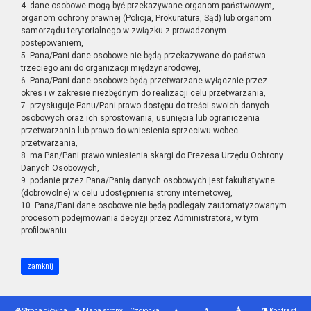
4. dane osobowe mogą być przekazywane organom państwowym,
organom ochrony prawnej (Policja, Prokuratura, Sąd) lub organom
samorządu terytorialnego w związku z prowadzonym
postępowaniem,
5. Pana/Pani dane osobowe nie będą przekazywane do państwa
trzeciego ani do organizacji międzynarodowej,
6. Pana/Pani dane osobowe będą przetwarzane wyłącznie przez
okres i w zakresie niezbędnym do realizacji celu przetwarzania,
7. przysługuje Panu/Pani prawo dostępu do treści swoich danych
osobowych oraz ich sprostowania, usunięcia lub ograniczenia
przetwarzania lub prawo do wniesienia sprzeciwu wobec
przetwarzania,
8. ma Pan/Pani prawo wniesienia skargi do Prezesa Urzędu Ochrony
Danych Osobowych,
9. podanie przez Pana/Panią danych osobowych jest fakultatywne
(dobrowolne) w celu udostępnienia strony internetowej,
10. Pana/Pani dane osobowe nie będą podlegały zautomatyzowanym
procesom podejmowania decyzji przez Administratora, w tym
profilowaniu.
zamknij
Strona główna
Mapa strony
Czcionka
Kontrast