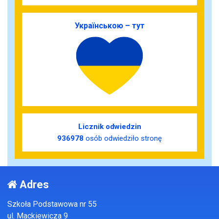
Українською – тут
Licznik odwiedzin
936978
osób odwiedziło stronę
Adres
Szkoła Podstawowa nr 55
ul. Mackiewicza 9