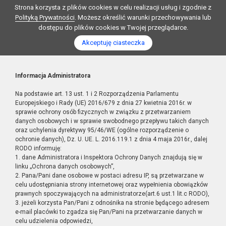
Strona korzysta z plików cookies w celu realizacji usług i zgodnie z
Polityką Prywatności
. Możesz określić warunki przechowywania lub
dostępu do plików cookies w Twojej przeglądarce.
Akceptuję ciasteczka
Informacja Administratora
Na podstawie art. 13 ust. 1 i 2 Rozporządzenia Parlamentu
Europejskiego i Rady (UE) 2016/679 z dnia 27 kwietnia 2016r. w
sprawie ochrony osób fizycznych w związku z przetwarzaniem
danych osobowych i w sprawie swobodnego przepływu takich danych
oraz uchylenia dyrektywy 95/46/WE (ogólne rozporządzenie o
ochronie danych), Dz. U. UE. L. 2016.119.1 z dnia 4 maja 2016r., dalej
RODO informuję:
1. dane Administratora i Inspektora Ochrony Danych znajdują się w
linku „Ochrona danych osobowych”,
2. Pana/Pani dane osobowe w postaci adresu IP, są przetwarzane w
celu udostępniania strony internetowej oraz wypełnienia obowiązków
prawnych spoczywających na administratorze(art.6 ust.1 lit.c RODO),
3. jeżeli korzysta Pan/Pani z odnośnika na stronie będącego adresem
e-mail placówki to zgadza się Pan/Pani na przetwarzanie danych w
celu udzielenia odpowiedzi,