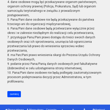
4. dane osobowe mogą być przekazywane organom państwowym,
organom ochrony prawnej (Policja, Prokuratura, Sąd) lub organom
samorządu terytorialnego w związku z prowadzonym
postępowaniem,
5. Pana/Pani dane osobowe nie będą przekazywane do państwa
trzeciego ani do organizacji międzynarodowej,
6. Pana/Pani dane osobowe będą przetwarzane wyłącznie przez
okres i w zakresie niezbędnym do realizacji celu przetwarzania,
7. przysługuje Panu/Pani prawo dostępu do treści swoich danych
osobowych oraz ich sprostowania, usunięcia lub ograniczenia
przetwarzania lub prawo do wniesienia sprzeciwu wobec
przetwarzania,
8. ma Pan/Pani prawo wniesienia skargi do Prezesa Urzędu Ochrony
Danych Osobowych,
9. podanie przez Pana/Panią danych osobowych jest fakultatywne
(dobrowolne) w celu udostępnienia strony internetowej,
10. Pana/Pani dane osobowe nie będą podlegały zautomatyzowanym
procesom podejmowania decyzji przez Administratora, w tym
profilowaniu.
zamknij
Strona główna
Mapa strony
Czcionka
Kontrast