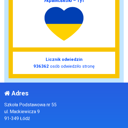
Українською – тут
Licznik odwiedzin
936362
osób odwiedziło stronę
Adres
Szkoła Podstawowa nr 55
ul. Mackiewicza 9
91-349 Łódź