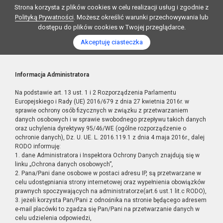
Strona korzysta z plików cookies w celu realizacji usług i zgodnie z
Polityką Prywatności
. Możesz określić warunki przechowywania lub
dostępu do plików cookies w Twojej przeglądarce.
Akceptuję ciasteczka
Informacja Administratora
Na podstawie art. 13 ust. 1 i 2 Rozporządzenia Parlamentu
Europejskiego i Rady (UE) 2016/679 z dnia 27 kwietnia 2016r. w
sprawie ochrony osób fizycznych w związku z przetwarzaniem
danych osobowych i w sprawie swobodnego przepływu takich danych
oraz uchylenia dyrektywy 95/46/WE (ogólne rozporządzenie o
ochronie danych), Dz. U. UE. L. 2016.119.1 z dnia 4 maja 2016r., dalej
RODO informuję:
1. dane Administratora i Inspektora Ochrony Danych znajdują się w
linku „Ochrona danych osobowych”,
2. Pana/Pani dane osobowe w postaci adresu IP, są przetwarzane w
celu udostępniania strony internetowej oraz wypełnienia obowiązków
prawnych spoczywających na administratorze(art.6 ust.1 lit.c RODO),
3. jeżeli korzysta Pan/Pani z odnośnika na stronie będącego adresem
e-mail placówki to zgadza się Pan/Pani na przetwarzanie danych w
celu udzielenia odpowiedzi,