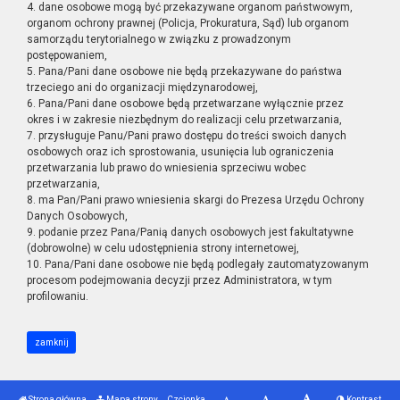
4. dane osobowe mogą być przekazywane organom państwowym,
organom ochrony prawnej (Policja, Prokuratura, Sąd) lub organom
samorządu terytorialnego w związku z prowadzonym
postępowaniem,
5. Pana/Pani dane osobowe nie będą przekazywane do państwa
trzeciego ani do organizacji międzynarodowej,
6. Pana/Pani dane osobowe będą przetwarzane wyłącznie przez
okres i w zakresie niezbędnym do realizacji celu przetwarzania,
7. przysługuje Panu/Pani prawo dostępu do treści swoich danych
osobowych oraz ich sprostowania, usunięcia lub ograniczenia
przetwarzania lub prawo do wniesienia sprzeciwu wobec
przetwarzania,
8. ma Pan/Pani prawo wniesienia skargi do Prezesa Urzędu Ochrony
Danych Osobowych,
9. podanie przez Pana/Panią danych osobowych jest fakultatywne
(dobrowolne) w celu udostępnienia strony internetowej,
10. Pana/Pani dane osobowe nie będą podlegały zautomatyzowanym
procesom podejmowania decyzji przez Administratora, w tym
profilowaniu.
zamknij
Strona główna
Mapa strony
Czcionka
Kontrast