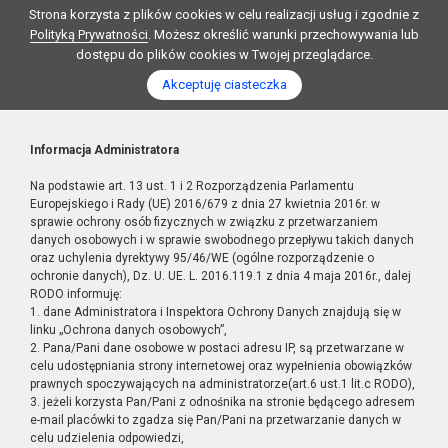
Strona korzysta z plików cookies w celu realizacji usług i zgodnie z
Polityką Prywatności
. Możesz określić warunki przechowywania lub
dostępu do plików cookies w Twojej przeglądarce.
Akceptuję ciasteczka
Informacja Administratora
Na podstawie art. 13 ust. 1 i 2 Rozporządzenia Parlamentu
Europejskiego i Rady (UE) 2016/679 z dnia 27 kwietnia 2016r. w
sprawie ochrony osób fizycznych w związku z przetwarzaniem
danych osobowych i w sprawie swobodnego przepływu takich danych
oraz uchylenia dyrektywy 95/46/WE (ogólne rozporządzenie o
ochronie danych), Dz. U. UE. L. 2016.119.1 z dnia 4 maja 2016r., dalej
RODO informuję:
1. dane Administratora i Inspektora Ochrony Danych znajdują się w
linku „Ochrona danych osobowych”,
2. Pana/Pani dane osobowe w postaci adresu IP, są przetwarzane w
celu udostępniania strony internetowej oraz wypełnienia obowiązków
prawnych spoczywających na administratorze(art.6 ust.1 lit.c RODO),
3. jeżeli korzysta Pan/Pani z odnośnika na stronie będącego adresem
e-mail placówki to zgadza się Pan/Pani na przetwarzanie danych w
celu udzielenia odpowiedzi,