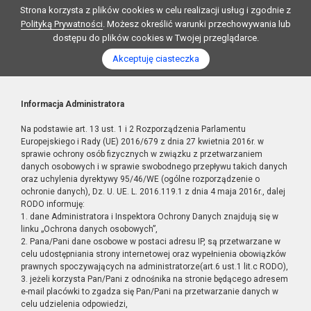
Strona korzysta z plików cookies w celu realizacji usług i zgodnie z
Polityką Prywatności
. Możesz określić warunki przechowywania lub
dostępu do plików cookies w Twojej przeglądarce.
Akceptuję ciasteczka
Informacja Administratora
Na podstawie art. 13 ust. 1 i 2 Rozporządzenia Parlamentu
Europejskiego i Rady (UE) 2016/679 z dnia 27 kwietnia 2016r. w
sprawie ochrony osób fizycznych w związku z przetwarzaniem
danych osobowych i w sprawie swobodnego przepływu takich danych
oraz uchylenia dyrektywy 95/46/WE (ogólne rozporządzenie o
ochronie danych), Dz. U. UE. L. 2016.119.1 z dnia 4 maja 2016r., dalej
RODO informuję:
1. dane Administratora i Inspektora Ochrony Danych znajdują się w
linku „Ochrona danych osobowych”,
2. Pana/Pani dane osobowe w postaci adresu IP, są przetwarzane w
celu udostępniania strony internetowej oraz wypełnienia obowiązków
prawnych spoczywających na administratorze(art.6 ust.1 lit.c RODO),
3. jeżeli korzysta Pan/Pani z odnośnika na stronie będącego adresem
e-mail placówki to zgadza się Pan/Pani na przetwarzanie danych w
celu udzielenia odpowiedzi,