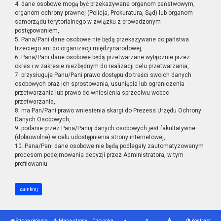
4. dane osobowe mogą być przekazywane organom państwowym,
organom ochrony prawnej (Policja, Prokuratura, Sąd) lub organom
samorządu terytorialnego w związku z prowadzonym
postępowaniem,
5. Pana/Pani dane osobowe nie będą przekazywane do państwa
trzeciego ani do organizacji międzynarodowej,
6. Pana/Pani dane osobowe będą przetwarzane wyłącznie przez
okres i w zakresie niezbędnym do realizacji celu przetwarzania,
7. przysługuje Panu/Pani prawo dostępu do treści swoich danych
osobowych oraz ich sprostowania, usunięcia lub ograniczenia
przetwarzania lub prawo do wniesienia sprzeciwu wobec
przetwarzania,
8. ma Pan/Pani prawo wniesienia skargi do Prezesa Urzędu Ochrony
Danych Osobowych,
9. podanie przez Pana/Panią danych osobowych jest fakultatywne
(dobrowolne) w celu udostępnienia strony internetowej,
10. Pana/Pani dane osobowe nie będą podlegały zautomatyzowanym
procesom podejmowania decyzji przez Administratora, w tym
profilowaniu.
zamknij
Strona główna
Mapa strony
Czcionka
Kontrast