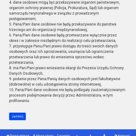
4. dane osobowe mogą być przekazywane organom państwowym,
organom ochrony prawnej (Policja, Prokuratura, Sąd) lub organom
samorządu terytorialnego w związku z prowadzonym
postępowaniem,
5. Pana/Pani dane osobowe nie będą przekazywane do państwa
trzeciego ani do organizacji międzynarodowej,
6. Pana/Pani dane osobowe będą przetwarzane wyłącznie przez
okres i w zakresie niezbędnym do realizacji celu przetwarzania,
7. przysługuje Panu/Pani prawo dostępu do treści swoich danych
osobowych oraz ich sprostowania, usunięcia lub ograniczenia
przetwarzania lub prawo do wniesienia sprzeciwu wobec
przetwarzania,
8. ma Pan/Pani prawo wniesienia skargi do Prezesa Urzędu Ochrony
Danych Osobowych,
9. podanie przez Pana/Panią danych osobowych jest fakultatywne
(dobrowolne) w celu udostępnienia strony internetowej,
10. Pana/Pani dane osobowe nie będą podlegały zautomatyzowanym
procesom podejmowania decyzji przez Administratora, w tym
profilowaniu.
zamknij
Strona główna
Mapa strony
Czcionka
Kontrast