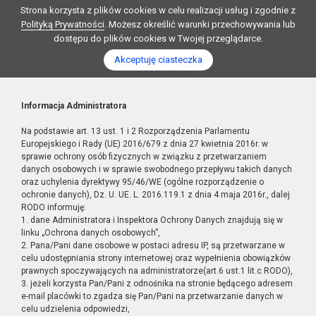
Strona korzysta z plików cookies w celu realizacji usług i zgodnie z
Polityką Prywatności
. Możesz określić warunki przechowywania lub
dostępu do plików cookies w Twojej przeglądarce.
Akceptuję ciasteczka
Informacja Administratora
Na podstawie art. 13 ust. 1 i 2 Rozporządzenia Parlamentu
Europejskiego i Rady (UE) 2016/679 z dnia 27 kwietnia 2016r. w
sprawie ochrony osób fizycznych w związku z przetwarzaniem
danych osobowych i w sprawie swobodnego przepływu takich danych
oraz uchylenia dyrektywy 95/46/WE (ogólne rozporządzenie o
ochronie danych), Dz. U. UE. L. 2016.119.1 z dnia 4 maja 2016r., dalej
RODO informuję:
1. dane Administratora i Inspektora Ochrony Danych znajdują się w
linku „Ochrona danych osobowych”,
2. Pana/Pani dane osobowe w postaci adresu IP, są przetwarzane w
celu udostępniania strony internetowej oraz wypełnienia obowiązków
prawnych spoczywających na administratorze(art.6 ust.1 lit.c RODO),
3. jeżeli korzysta Pan/Pani z odnośnika na stronie będącego adresem
e-mail placówki to zgadza się Pan/Pani na przetwarzanie danych w
celu udzielenia odpowiedzi,