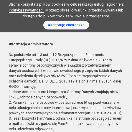
Strona korzysta z plików cookies w celu realizacji usług i zgodnie z
Polityką Prywatności
. Możesz określić warunki przechowywania lub
dostępu do plików cookies w Twojej przeglądarce.
Akceptuję ciasteczka
Informacja Administratora
Na podstawie art. 13 ust. 1 i 2 Rozporządzenia Parlamentu
Europejskiego i Rady (UE) 2016/679 z dnia 27 kwietnia 2016r. w
sprawie ochrony osób fizycznych w związku z przetwarzaniem
danych osobowych i w sprawie swobodnego przepływu takich danych
oraz uchylenia dyrektywy 95/46/WE (ogólne rozporządzenie o
ochronie danych), Dz. U. UE. L. 2016.119.1 z dnia 4 maja 2016r., dalej
RODO informuję:
1. dane Administratora i Inspektora Ochrony Danych znajdują się w
linku „Ochrona danych osobowych”,
2. Pana/Pani dane osobowe w postaci adresu IP, są przetwarzane w
celu udostępniania strony internetowej oraz wypełnienia obowiązków
prawnych spoczywających na administratorze(art.6 ust.1 lit.c RODO),
3. jeżeli korzysta Pan/Pani z odnośnika na stronie będącego adresem
e-mail placówki to zgadza się Pan/Pani na przetwarzanie danych w
celu udzielenia odpowiedzi,