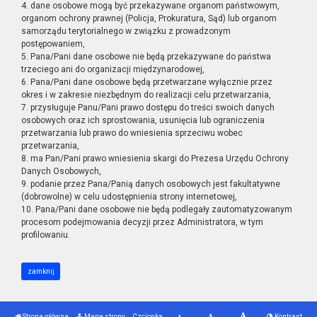
4. dane osobowe mogą być przekazywane organom państwowym,
organom ochrony prawnej (Policja, Prokuratura, Sąd) lub organom
samorządu terytorialnego w związku z prowadzonym
postępowaniem,
5. Pana/Pani dane osobowe nie będą przekazywane do państwa
trzeciego ani do organizacji międzynarodowej,
6. Pana/Pani dane osobowe będą przetwarzane wyłącznie przez
okres i w zakresie niezbędnym do realizacji celu przetwarzania,
7. przysługuje Panu/Pani prawo dostępu do treści swoich danych
osobowych oraz ich sprostowania, usunięcia lub ograniczenia
przetwarzania lub prawo do wniesienia sprzeciwu wobec
przetwarzania,
8. ma Pan/Pani prawo wniesienia skargi do Prezesa Urzędu Ochrony
Danych Osobowych,
9. podanie przez Pana/Panią danych osobowych jest fakultatywne
(dobrowolne) w celu udostępnienia strony internetowej,
10. Pana/Pani dane osobowe nie będą podlegały zautomatyzowanym
procesom podejmowania decyzji przez Administratora, w tym
profilowaniu.
zamknij
Strona główna
Mapa strony
Czcionka
Kontrast