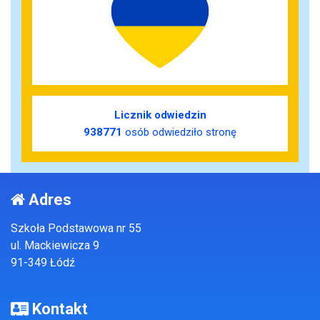
Licznik odwiedzin
938771
osób odwiedziło stronę
Adres
Szkoła Podstawowa nr 55
ul. Mackiewicza 9
91-349 Łódź
Kontakt