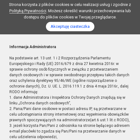
Strona korzysta z plików cookies w celu realizacji usług i zgodnie z
Polityką Prywatności
. Możesz określić warunki przechowywania lub
dostępu do plików cookies w Twojej przeglądarce.
Akceptuję ciasteczka
Informacja Administratora
Na podstawie art. 13 ust. 1 i 2 Rozporządzenia Parlamentu
Europejskiego i Rady (UE) 2016/679 z dnia 27 kwietnia 2016r. w
sprawie ochrony osób fizycznych w związku z przetwarzaniem
danych osobowych i w sprawie swobodnego przepływu takich danych
oraz uchylenia dyrektywy 95/46/WE (ogólne rozporządzenie o
ochronie danych), Dz. U. UE. L. 2016.119.1 z dnia 4 maja 2016r., dalej
RODO informuję:
1. dane Administratora i Inspektora Ochrony Danych znajdują się w
linku „Ochrona danych osobowych”,
2. Pana/Pani dane osobowe w postaci adresu IP, są przetwarzane w
celu udostępniania strony internetowej oraz wypełnienia obowiązków
prawnych spoczywających na administratorze(art.6 ust.1 lit.c RODO),
3. jeżeli korzysta Pan/Pani z odnośnika na stronie będącego adresem
e-mail placówki to zgadza się Pan/Pani na przetwarzanie danych w
celu udzielenia odpowiedzi,