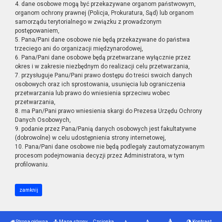
4. dane osobowe mogą być przekazywane organom państwowym,
organom ochrony prawnej (Policja, Prokuratura, Sąd) lub organom
samorządu terytorialnego w związku z prowadzonym
postępowaniem,
5. Pana/Pani dane osobowe nie będą przekazywane do państwa
trzeciego ani do organizacji międzynarodowej,
6. Pana/Pani dane osobowe będą przetwarzane wyłącznie przez
okres i w zakresie niezbędnym do realizacji celu przetwarzania,
7. przysługuje Panu/Pani prawo dostępu do treści swoich danych
osobowych oraz ich sprostowania, usunięcia lub ograniczenia
przetwarzania lub prawo do wniesienia sprzeciwu wobec
przetwarzania,
8. ma Pan/Pani prawo wniesienia skargi do Prezesa Urzędu Ochrony
Danych Osobowych,
9. podanie przez Pana/Panią danych osobowych jest fakultatywne
(dobrowolne) w celu udostępnienia strony internetowej,
10. Pana/Pani dane osobowe nie będą podlegały zautomatyzowanym
procesom podejmowania decyzji przez Administratora, w tym
profilowaniu.
zamknij
Strona główna
Mapa strony
Czcionka
Kontrast